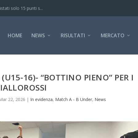
ati solo 15 punti s...
HOME
NEWS
RISULTATI
MERCATO
U15-16)- “BOTTINO PIENO” PER I
IALLOROSSI
Mar 22, 2026
|
In evidenza
,
Match A - B Under
,
News