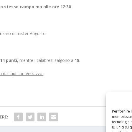
llo stesso campo ma alle ore 12:30.
anzaro di mister Augusto.
a
14 punti,
mentre i calabresi salgono a
18.
a dai lupi con Verrazzo.
Per fornire 
ERE:
memorizzare
tecnologie 
ID unici su 