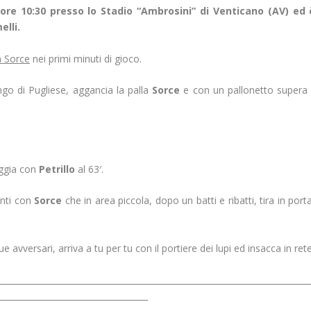
 ore 10:30 presso lo Stadio “Ambrosini” di Venticano (AV) ed 
elli.
n Sorce
nei primi minuti di gioco.
ungo di Pugliese, aggancia la palla
Sorce
e con un pallonetto supera i
ggia con
Petrillo
al 63′.
anti con
Sorce
che in area piccola, dopo un batti e ribatti, tira in port
ue avversari, arriva a tu per tu con il portiere dei lupi ed insacca in rete
___________________________________________________________________________
____________________________________