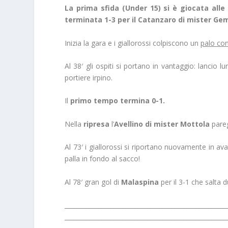
La prima sfida (Under 15) si è giocata alle
terminata 1-3 per il Catanzaro di mister Gem
Inizia la gara e i giallorossi colpiscono un
palo co
Al 38′ gli ospiti si portano in vantaggio: lancio l
portiere irpino.
Il
primo tempo termina 0-1.
Nella
ripresa
l’
Avellino di mister Mottola
pare
Al 73′ i giallorossi si riportano nuovamente in av
palla in fondo al sacco!
Al 78′ gran gol di
Malaspina
per il 3-1 che salta d
_____________________________________________________
_____________________________________________________