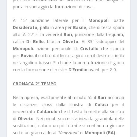
porta in vantaggio la formazione di casa.
Al 15′ punizione laterale per il
Monopoli
: batte
Desiderato
, palla in area per
Basile
, che di testa spara
alto. Al 27′ si fa vedere il
Bari
, punizione dalla trequarti,
calcia
Di Bello
, blocca
Oliveto
. Al 33′ raddoppio del
Monopoli
: azione personale di
Cristallo
che scarica
per
Bovio
, il cui tiro dal limite a giro con il destro si infila
nell’angolino basso. Si chiude la prima frazione di gioco
con la formazione di mister
D’Ermilio
avanti per 2-0.
CRONACA 2° TEMPO
Nella ripresa, esattamente al minuto 55 il
Bari
accorcia
le distanze: cross dalla sinistra di
Colaci
per il
neoentrato
Caldarulo
che di testa la mette alla sinistra
di
Oliveto
. Nei minuti successivi inizia la girandola delle
sostituzioni, calano un pò i ritmi e si continua a giocare
sotto un gran caldo al
“Veneziani”
di
Monopoli (BA)
.