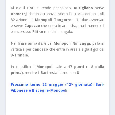
Al 67′ il
Bari
si rende pericoloso:
Rutigliano
serve
Ahmetaj
che in acrobazia sfiora l’incrocio dei pali. All’
82 azione del
Monopoli
:
Tangorre
salta due avversari
e serve
Capozzo
che entra in area tira, ma il numero 1
biancorosso
Plitko
manda in angolo.
Nel finale arriva il
tris
del
Monopoli
:
Ninivaggi
, palla in
verticale per
Capozzo
che entra in area e sigla il gol del
3-1 finale.
In classifica il
Monopoli
sale a
17 punti (- 8 dalla
prima)
, mentre il
Bari
resta fermo con
8
.
Prossimo turno 22 maggio (12^ giornata): Bari-
Vibonese e Bisceglie-Monopoli