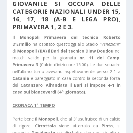
GIOVANILE SI OCCUPA DELLE
CATEGORIE NAZIONALI UNDER 15,
16, 17, 18 (A-B E LEGA PRO),
PRIMAVERA 1, 2 E 3.
Il Monopoli Primavera del tecnico Roberto
D’Ermilio
ha ospitato quest’oggi allo Stadio
“Veneziani”
di
Monopoli (BA)
il
Bari del tecnico Diaw Doudou
nel
match valido per la giornata
nr. 11 del Camp.
Primavera 3
(Calcio d’inizio ore 15:00). Le due squadre
nell’ultimo turno avevano rispettivamente perso 2-1 a
Catania
e pareggiato in casa contro la seconda forza
del
Catanzaro
.
All’andata il Bari si impose 4-1 in
casa sui biancoverdi (4^ giornata)
.
CRONACA 1° TEMPO
Parte bene il
Monopoli
, che al 3′ usufruisce di un calcio
di rigore:
Cirrottola
viene atterrato da
Pinto
, si
presenta
Desiderato
sul dischetto che non sbaglia e