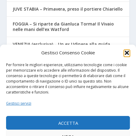
JUVE STABIA – Primavera, preso il portiere Chiariello
FOGGIA – Si riparte da Gianluca Torma! Il Vivaio
nelle mani dell’ex Watford
VENEZIA (esclusiva) – Un ex Udinese alla guida
dell’Under 15
Gestisci Consenso Cookie
Lecce – Dal Salento al…Salento! Ceduto un classe
Per fornire le migliori esperienze, utilizziamo tecnologie come i cookie
2007
per memorizzare e/o accedere alle informazioni del dispositivo. Il
consenso a queste tecnologie ci permetterà di elaborare dati come il
comportamento di navigazione o ID unici su questo sito. Non
acconsentire o ritirare il consenso può influire negativamente su alcune
caratteristiche e funzioni.
I NOSTRI SPONSOR
Gestisci servizi
Diretta.it
ACCETTA