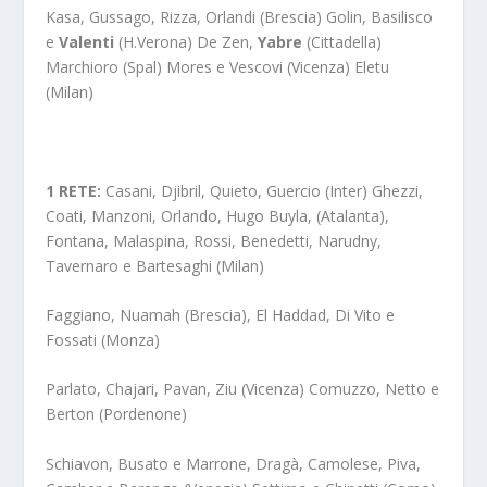
Kasa, Gussago, Rizza, Orlandi (Brescia) Golin, Basilisco
e
Valenti
(H.Verona) De Zen,
Yabre
(Cittadella)
Marchioro (Spal) Mores e Vescovi (Vicenza) Eletu
(Milan)
1 RETE:
Casani, Djibril, Quieto, Guercio (Inter) Ghezzi,
Coati, Manzoni, Orlando, Hugo Buyla, (Atalanta),
Fontana, Malaspina, Rossi, Benedetti, Narudny,
Tavernaro e Bartesaghi (Milan)
Faggiano, Nuamah (Brescia), El Haddad, Di Vito e
Fossati (Monza)
Parlato, Chajari, Pavan, Ziu (Vicenza) Comuzzo, Netto e
Berton (Pordenone)
Schiavon, Busato e Marrone, Dragà, Camolese, Piva,