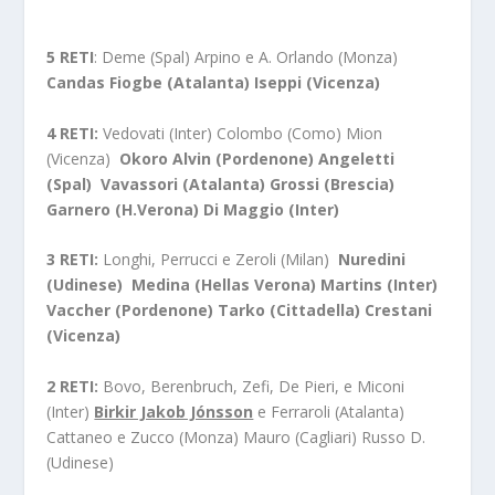
5 RETI
: Deme (Spal) Arpino e A. Orlando (Monza)
Candas Fiogbe (Atalanta) Iseppi (Vicenza)
4 RETI:
Vedovati (Inter) Colombo (Como) Mion
(Vicenza)
Okoro Alvin (Pordenone) Angeletti
(Spal) Vavassori (Atalanta) Grossi (Brescia)
Garnero (H.Verona) Di Maggio (Inter)
3 RETI:
Longhi, Perrucci e Zeroli (Milan)
Nuredini
(Udinese) Medina (Hellas Verona) Martins (Inter)
Vaccher (Pordenone) Tarko (Cittadella) Crestani
(Vicenza)
2 RETI:
Bovo, Berenbruch, Zefi, De Pieri, e Miconi
(Inter)
Birkir Jakob Jónsson
e Ferraroli (Atalanta)
Cattaneo e Zucco (Monza) Mauro (Cagliari) Russo D.
(Udinese)