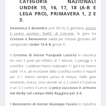
CATEGORIE NAZIONALI
UNDER 15, 16, 17, 18 (A-B E
LEGA PRO), PRIMAVERA 1, 2 E
3.
Domenica 5 dicembre
(ore 09:15) si giocherà,
presso
il centro sportivo “Baffa” di Cotronei,
la gara tra
Crotone e Benevento
valida per l’ottava giornata del
campionato
Under 16 A-B
girone D.
Il
Crotone di mister Pasquale Laratta
in classifica
ha solo 5 punti per effetto di 1 vittoria, 2 pareggi e 4
sconfitte. I calabresi hanno realizzato 11 gol e ne hanno
subiti 14 e, ad eccezione della sconfitta contro il Napoli
per 3-1, hanno sempre perso di misura. Nelle gare
rimanenti, invece, sono arrivati un 2-2 contro il Cosenza
e un 3-3 contro il Lecce.
L’unico successo è arrivato
nel derby sul campo della Reggina per 2-0.
Il
Benevento di mister Giuseppe Fusaro
in classifica