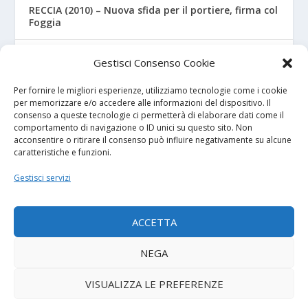
RECCIA (2010) – Nuova sfida per il portiere, firma col
Foggia
RIZZO – Dalla “Fratelli Bandiera” al Crotone: la
Gestisci Consenso Cookie
favola di Christian
Per fornire le migliori esperienze, utilizziamo tecnologie come i cookie
per memorizzare e/o accedere alle informazioni del dispositivo. Il
consenso a queste tecnologie ci permetterà di elaborare dati come il
I NOSTRI SPONSOR
comportamento di navigazione o ID unici su questo sito. Non
acconsentire o ritirare il consenso può influire negativamente su alcune
caratteristiche e funzioni.
Calcio Panchina
Gestisci servizi
Diretta.it
ACCETTA
NEGA
© 2026
| Powered by
Tutto Calcio Giovanile
DeBrand
VISUALIZZA LE PREFERENZE
Contatti
Privacy Policy
Cookie Policy (UE)