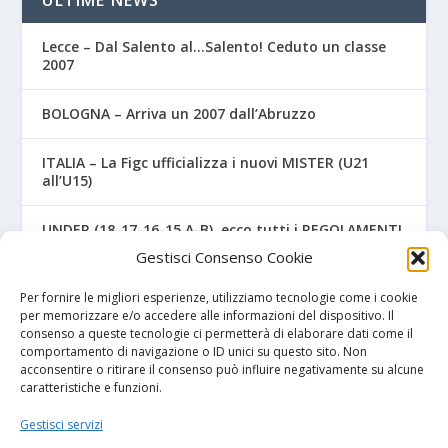
ULTIME NEWS
Lecce – Dal Salento al…Salento! Ceduto un classe
2007
BOLOGNA – Arriva un 2007 dall’Abruzzo
ITALIA – La Figc ufficializza i nuovi MISTER (U21
all’U15)
UNDER (18-17-16-15 A-B), ecco tutti i REGOLAMENTI
UFFICIALI
Gestisci Consenso Cookie
NAPOLI – Tre ex Benevento U17 “svincolati” firmano
Per fornire le migliori esperienze, utilizziamo tecnologie come i cookie
per gli azzurri
per memorizzare e/o accedere alle informazioni del dispositivo. Il
consenso a queste tecnologie ci permetterà di elaborare dati come il
comportamento di navigazione o ID unici su questo sito. Non
acconsentire o ritirare il consenso può influire negativamente su alcune
caratteristiche e funzioni.
I NOSTRI SPONSOR
Gestisci servizi