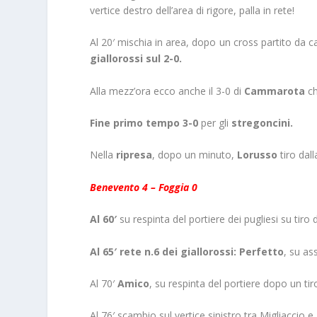
vertice destro dell’area di rigore, palla in rete!
Al 20′ mischia in area, dopo un cross partito da c
giallorossi sul 2-0.
Alla mezz’ora ecco anche il 3-0 di
Cammarota
ch
Fine primo tempo 3-0
per gli
stregoncini.
Nella
ripresa
, dopo un minuto,
Lorusso
tiro dall
Benevento 4 – Foggia 0
Al 60′
su respinta del portiere dei pugliesi su tiro d
Al 65′ rete n.6 dei giallorossi: Perfetto
, su as
Al 70′
Amico
, su respinta del portiere dopo un tir
Al 76′ scambio sul vertice sinistro tra Migliaccio e