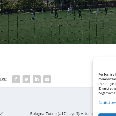
Per fornire 
ERE:
memorizzare
tecnologie 
ID unici su 
negativament
PRO
Gestisci serv
AY
Bologna-Torino (U17 playoff): vittoria in extremis per