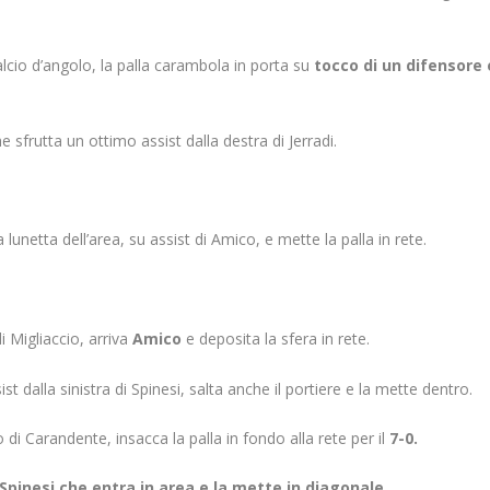
alcio d’angolo, la palla carambola in porta su
tocco di un difensore 
e sfrutta un ottimo assist dalla destra di Jerradi.
a lunetta dell’area, su assist di Amico, e mette la palla in rete.
i Migliaccio, arriva
Amico
e deposita la sfera in rete.
sist dalla sinistra di Spinesi, salta anche il portiere e la mette dentro.
o di Carandente, insacca la palla in fondo alla rete per il
7-0.
Spinesi che entra in area e la mette in diagonale.