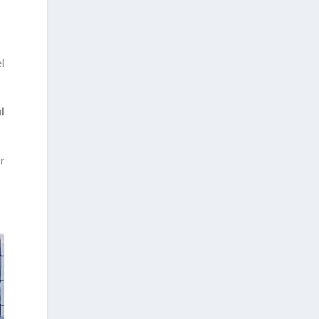
l
l
r