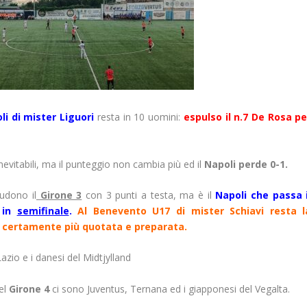
i di mister Liguori
resta in 10 uomini:
espulso il n.7 De Rosa pe
nevitabili, ma il punteggio non cambia più ed il
Napoli perde 0-1.
ludono il
Girone 3
con 3 punti a testa, ma è il
Napoli che passa i
o in
semifinale
.
Al Benevento U17 di mister Schiavi resta l
a certamente più quotata e preparata.
io e i danesi del Midtjylland
nel
Girone 4
ci sono Juventus, Ternana ed i giapponesi del Vegalta.