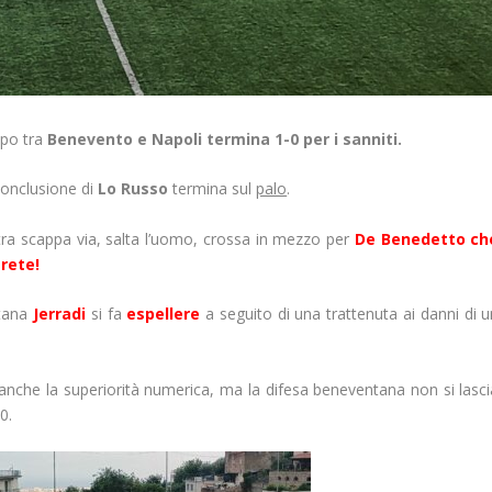
po tra
Benevento e Napoli termina 1-0 per i sanniti.
conclusione di
Lo Russo
termina sul
palo
.
stra scappa via, salta l’uomo, crossa in mezzo per
De Benedetto
ch
 rete!
tana
Jerradi
si fa
espellere
a seguito di una trattenuta ai danni di u
anche la superiorità numerica, ma la difesa beneventana non si lasci
0.