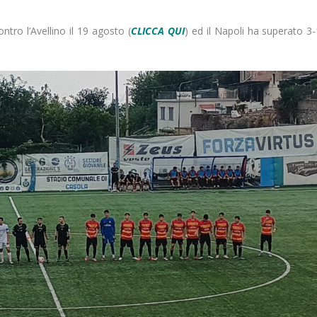
ntro l’Avellino il 19 agosto (
CLICCA QUI
) ed il Napoli ha superato 3-