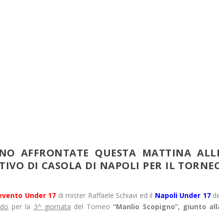
ONO AFFRONTATE QUESTA MATTINA ALL
RTIVO DI CASOLA DI NAPOLI PER IL TORNE
evento Under 17
di mister Raffaele Schiavi ed il
Napoli Under 17
de
ido
per la
3^ giornata
del Torneo
“Manlio Scopigno”, giunto all