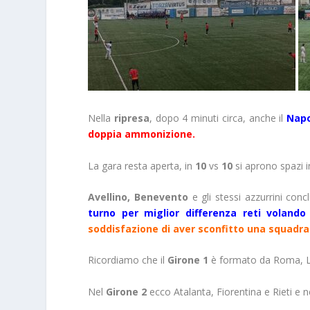
Nella
ripresa
, dopo 4 minuti circa, anche il
Napol
doppia ammonizione.
La gara resta aperta, in
10
vs
10
si aprono spazi i
Avellino, Benevento
e gli stessi azzurrini conc
turno per miglior differenza reti voland
soddisfazione di aver sconfitto una squadr
Ricordiamo che il
Girone 1
è formato da Roma, Laz
Nel
Girone 2
ecco Atalanta, Fiorentina e Rieti e 