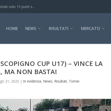
ati solo 15 punti s...
HOME
NEWS
RISULTATI
MERCATO
SCOPIGNO CUP U17) – VINCE LA
, MA NON BASTA!
go 21, 2025
|
In evidenza
,
News
,
Risultati
,
Tornei