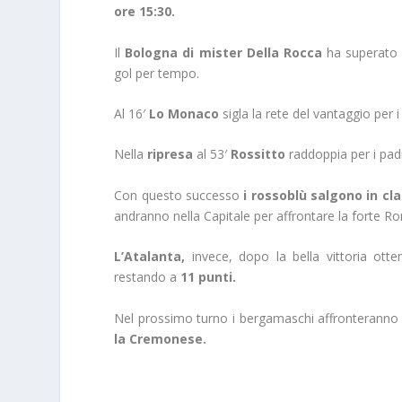
ore 15:30.
Il
Bologna di mister Della Rocca
ha superat
gol per tempo.
Al 16′
Lo Monaco
sigla la rete del vantaggio per i 
Nella
ripresa
al 53′
Rossitto
raddoppia per i padr
Con questo successo
i rossoblù salgono in cla
andranno nella Capitale per affrontare la forte R
L’Atalanta,
invece, dopo la bella vittoria ott
restando a
11 punti.
Nel prossimo turno i bergamaschi affronteranno
la Cremonese.