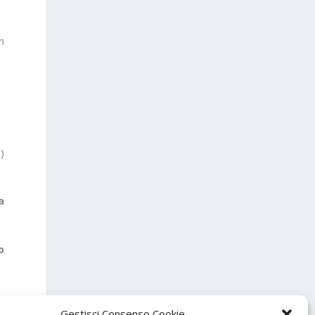
n
)
a
o
Gestisci Consenso Cookie