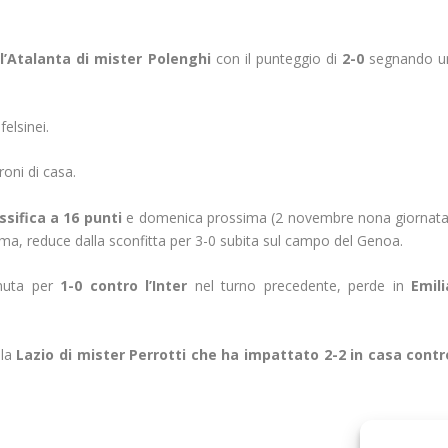
o
l’Atalanta di mister Polenghi
con il punteggio di
2-0
segnando u
felsinei.
oni di casa.
ssifica a 16 punti
e domenica prossima (2 novembre nona giornata
oma, reduce dalla sconfitta per 3-0 subita sul campo del Genoa.
enuta per
1-0 contro l’Inter
nel turno precedente, perde in
Emili
 la
Lazio di mister Perrotti che ha impattato 2-2 in casa contr