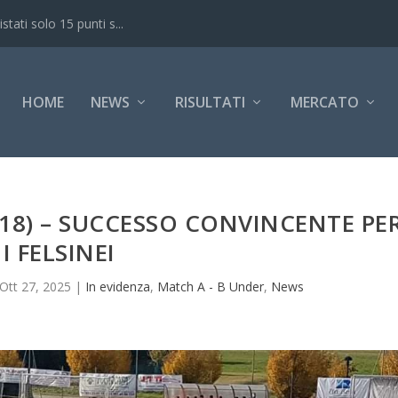
ati solo 15 punti s...
HOME
NEWS
RISULTATI
MERCATO
8) – SUCCESSO CONVINCENTE PE
I FELSINEI
Ott 27, 2025
|
In evidenza
,
Match A - B Under
,
News