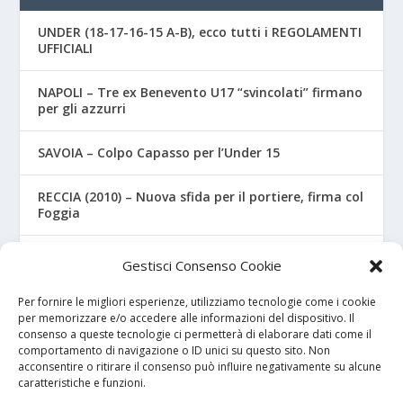
UNDER (18-17-16-15 A-B), ecco tutti i REGOLAMENTI
UFFICIALI
NAPOLI – Tre ex Benevento U17 “svincolati” firmano
per gli azzurri
SAVOIA – Colpo Capasso per l’Under 15
RECCIA (2010) – Nuova sfida per il portiere, firma col
Foggia
RIZZO – Dalla “Fratelli Bandiera” al Crotone: la
Gestisci Consenso Cookie
favola di Christian
Per fornire le migliori esperienze, utilizziamo tecnologie come i cookie
per memorizzare e/o accedere alle informazioni del dispositivo. Il
consenso a queste tecnologie ci permetterà di elaborare dati come il
I NOSTRI SPONSOR
comportamento di navigazione o ID unici su questo sito. Non
acconsentire o ritirare il consenso può influire negativamente su alcune
caratteristiche e funzioni.