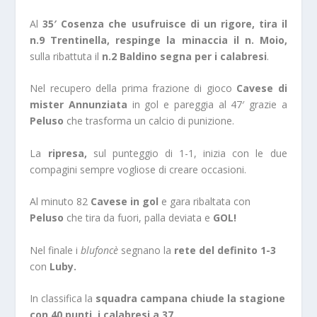
Al
35′ Cosenza che usufruisce di un rigore, tira il
n.9 Trentinella, respinge la minaccia il n. Moio,
sulla ribattuta il
n.2 Baldino segna per i calabresi
.
Nel recupero della prima frazione di gioco
Cavese di
mister Annunziata
in gol e pareggia al 47′ grazie a
Peluso
che trasforma un calcio di punizione.
La
ripresa,
sul punteggio di 1-1, inizia con le due
compagini sempre vogliose di creare occasioni.
Al minuto 82
Cavese in gol
e gara ribaltata con
Peluso
che tira da fuori, palla deviata e
GOL!
Nel finale i
blufoncè
segnano la
rete del definito 1-3
con
Luby.
In classifica la
squadra campana chiude la stagione
con 40 punti, i calabresi a 37.