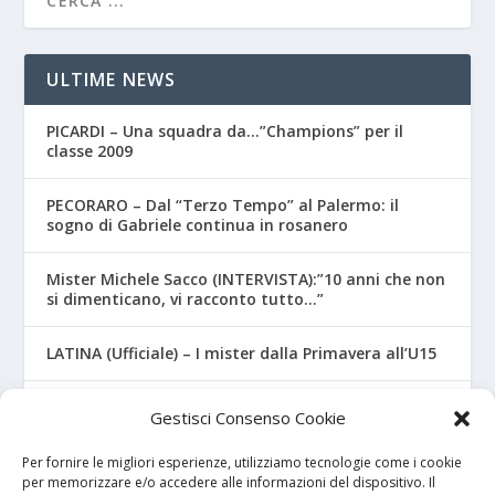
ULTIME NEWS
PICARDI – Una squadra da…”Champions” per il
classe 2009
PECORARO – Dal “Terzo Tempo” al Palermo: il
sogno di Gabriele continua in rosanero
Mister Michele Sacco (INTERVISTA):”10 anni che non
si dimenticano, vi racconto tutto…”
LATINA (Ufficiale) – I mister dalla Primavera all’U15
CROTONE – Primavera/Under 17, novità sui nuovi
Gestisci Consenso Cookie
mister
Per fornire le migliori esperienze, utilizziamo tecnologie come i cookie
per memorizzare e/o accedere alle informazioni del dispositivo. Il