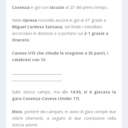
Cosenza
in gol con
Iacuzio
al 25′ del primo tempo.
Nella
ripresa
rossoblù ancora in gol al 47′ grazie a
Miguel Cardoso Santana
, nel finale i metelliani
accorciano le distanze e si portano sul
2-1 grazie a
Onorato.
Cavese U15 che chiude la stagione a 35 punti, i
calabresi con 13.
_____________________________
_____________________________
Sullo stesso campo, ma alle
14:30, si è giocata la
gara Cosenza-Cavese (Under 17).
Moio
, portiere dei campani, in avvio di gara compie due
ottimi interventi, a seguito di due conclusioni nella
stessa azione.