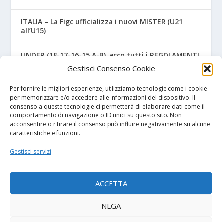
ITALIA – La Figc ufficializza i nuovi MISTER (U21
all’U15)
UNDER (18-17-16-15 A-B), ecco tutti i REGOLAMENTI
UFFICIALI
Gestisci Consenso Cookie
NAPOLI – Tre ex Benevento U17 “svincolati” firmano
Per fornire le migliori esperienze, utilizziamo tecnologie come i cookie
per gli azzurri
per memorizzare e/o accedere alle informazioni del dispositivo. Il
consenso a queste tecnologie ci permetterà di elaborare dati come il
comportamento di navigazione o ID unici su questo sito. Non
acconsentire o ritirare il consenso può influire negativamente su alcune
caratteristiche e funzioni.
I NOSTRI SPONSOR
Gestisci servizi
Diretta.it
ACCETTA
NEGA
© 2026
| Powered by
Tutto Calcio Giovanile
DeBrand