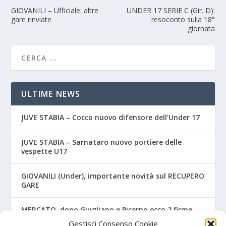
GIOVANILI – Ufficiale: altre
UNDER 17 SERIE C (Gir. D):
gare rinviate
resoconto sulla 18°
giornata
ULTIME NEWS
JUVE STABIA – Cocco nuovo difensore dell’Under 17
JUVE STABIA – Sarnataro nuovo portiere delle
vespette U17
GIOVANILI (Under), importante novità sul RECUPERO
GARE
MERCATO, dopo Giugliano e Picerno ecco 2 firme
per la Nocerina
Gestisci Consenso Cookie