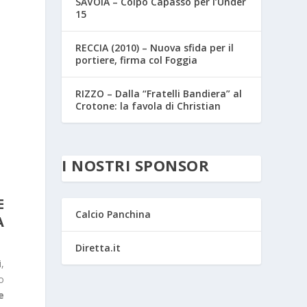
SAVOIA – Colpo Capasso per l’Under
15
RECCIA (2010) – Nuova sfida per il
portiere, firma col Foggia
RIZZO – Dalla “Fratelli Bandiera” al
Crotone: la favola di Christian
I NOSTRI SPONSOR
E
Calcio Panchina
A
Diretta.it
i,
o
e