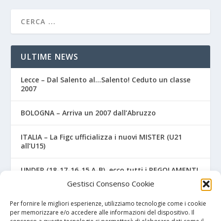
ULTIME NEWS
Lecce – Dal Salento al…Salento! Ceduto un classe
2007
BOLOGNA – Arriva un 2007 dall’Abruzzo
ITALIA – La Figc ufficializza i nuovi MISTER (U21
all’U15)
UNDER (18-17-16-15 A-B), ecco tutti i REGOLAMENTI
UFFICIALI
Gestisci Consenso Cookie
NAPOLI – Tre ex Benevento U17 “svincolati” firmano
Per fornire le migliori esperienze, utilizziamo tecnologie come i cookie
per gli azzurri
per memorizzare e/o accedere alle informazioni del dispositivo. Il