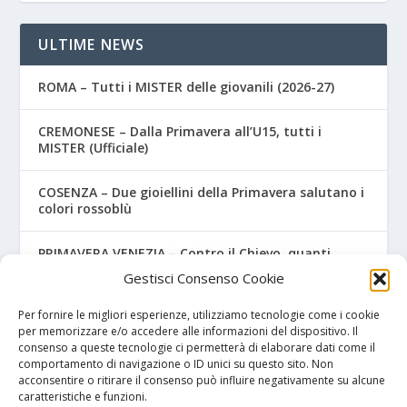
ULTIME NEWS
ROMA – Tutti i MISTER delle giovanili (2026-27)
CREMONESE – Dalla Primavera all’U15, tutti i
MISTER (Ufficiale)
COSENZA – Due gioiellini della Primavera salutano i
colori rossoblù
PRIMAVERA VENEZIA – Contro il Chievo, quanti
nuovi acquisti! Ecco i nomi
Gestisci Consenso Cookie
OSTIAMARE – Primavera, ufficiale il nome del
Per fornire le migliori esperienze, utilizziamo tecnologie come i cookie
mister!
per memorizzare e/o accedere alle informazioni del dispositivo. Il
consenso a queste tecnologie ci permetterà di elaborare dati come il
comportamento di navigazione o ID unici su questo sito. Non
acconsentire o ritirare il consenso può influire negativamente su alcune
caratteristiche e funzioni.