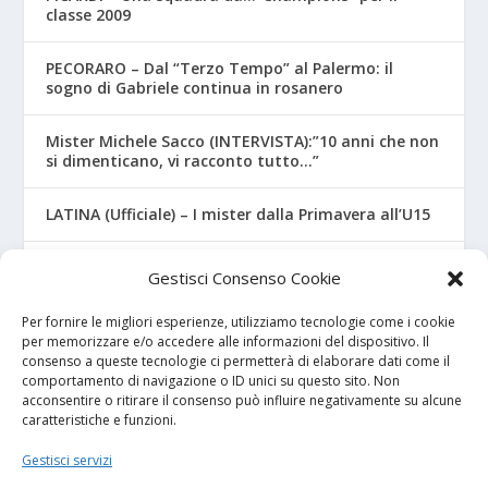
classe 2009
PECORARO – Dal “Terzo Tempo” al Palermo: il
sogno di Gabriele continua in rosanero
Mister Michele Sacco (INTERVISTA):”10 anni che non
si dimenticano, vi racconto tutto…”
LATINA (Ufficiale) – I mister dalla Primavera all’U15
CROTONE – Primavera/Under 17, novità sui nuovi
Gestisci Consenso Cookie
mister
Per fornire le migliori esperienze, utilizziamo tecnologie come i cookie
per memorizzare e/o accedere alle informazioni del dispositivo. Il
consenso a queste tecnologie ci permetterà di elaborare dati come il
I NOSTRI SPONSOR
comportamento di navigazione o ID unici su questo sito. Non
acconsentire o ritirare il consenso può influire negativamente su alcune
caratteristiche e funzioni.
Calcio Panchina
Gestisci servizi