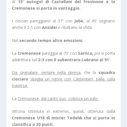
Al
13′ autogol di Castellani del Frosinone e la
Cremonese si porta in vantaggio.
I ciociari pareggiano al 37′ con
Jobe
, al 45′ segnano
anche il 2-1 con
Anzidei
e ribaltano la sfida.
Nel
secondo tempo altre emozioni.
La
Cremonese
pareggia al 70′ con
Sarrica,
poi si porta
addirittura sul
2-3 con il subentrato Lubrano al 91′.
Da segnalare, sempre nella ripresa
, che la
squadra
ciociara
sbaglia un rigore con Carpentieri, palla sulla
traversa.
La
Cremonese, dal canto suo, colpisce un palo.
Vittoria ottenuta in extremis, quindi, ottenuta dalla
Cremonese U18 di mister Tedoldi che si porta in
classifica a 30 punti.