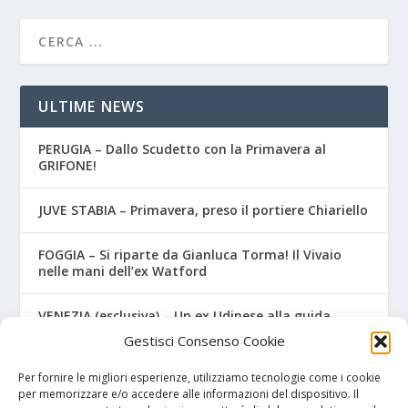
ULTIME NEWS
PERUGIA – Dallo Scudetto con la Primavera al
GRIFONE!
JUVE STABIA – Primavera, preso il portiere Chiariello
FOGGIA – Si riparte da Gianluca Torma! Il Vivaio
nelle mani dell’ex Watford
VENEZIA (esclusiva) – Un ex Udinese alla guida
dell’Under 15
Gestisci Consenso Cookie
Lecce – Dal Salento al…Salento! Ceduto un classe
Per fornire le migliori esperienze, utilizziamo tecnologie come i cookie
2007
per memorizzare e/o accedere alle informazioni del dispositivo. Il