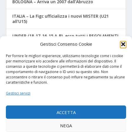
BOLOGNA – Arriva un 2007 dall’Abruzzo
ITALIA – La Figc ufficializza i nuovi MISTER (U21
all’U15)
UNDER (18-17-16-15 A-B), ecco tutti i REGOLAMENTI
UFFICIALI
Gestisci Consenso Cookie
NAPOLI – Tre ex Benevento U17 “svincolati” firmano
Per fornire le migliori esperienze, utilizziamo tecnologie come i cookie
per gli azzurri
per memorizzare e/o accedere alle informazioni del dispositivo. Il
consenso a queste tecnologie ci permetterà di elaborare dati come il
comportamento di navigazione o ID unici su questo sito. Non
acconsentire o ritirare il consenso può influire negativamente su alcune
caratteristiche e funzioni.
I NOSTRI SPONSOR
Gestisci servizi
Diretta.it
ACCETTA
NEGA