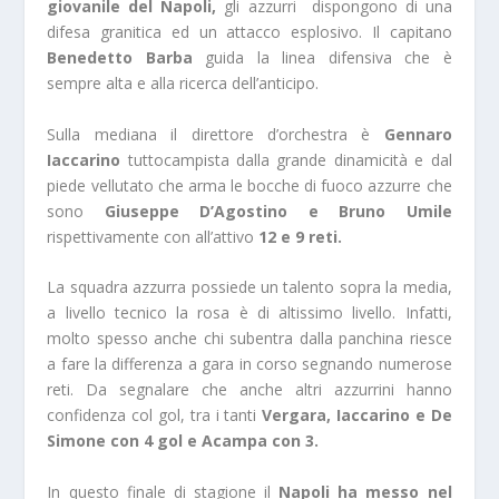
giovanile del Napoli,
gli azzurri dispongono di una
difesa granitica ed un attacco esplosivo. Il capitano
Benedetto Barba
guida la linea difensiva che è
sempre alta e alla ricerca dell’anticipo.
Sulla mediana il direttore d’orchestra è
Gennaro
Iaccarino
tuttocampista dalla grande dinamicità e dal
piede vellutato che arma le bocche di fuoco azzurre che
sono
Giuseppe D’Agostino e Bruno Umile
rispettivamente con all’attivo
12 e 9 reti.
La squadra azzurra possiede un talento sopra la media,
a livello tecnico la rosa è di altissimo livello. Infatti,
molto spesso anche chi subentra dalla panchina riesce
a fare la differenza a gara in corso segnando numerose
reti. Da segnalare che anche altri azzurrini hanno
confidenza col gol, tra i tanti
Vergara, Iaccarino e De
Simone con 4 gol e Acampa con 3.
In questo finale di stagione il
Napoli ha messo nel