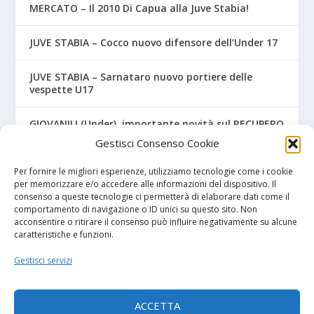
MERCATO – Il 2010 Di Capua alla Juve Stabia!
JUVE STABIA – Cocco nuovo difensore dell’Under 17
JUVE STABIA – Sarnataro nuovo portiere delle
vespette U17
GIOVANILI (Under), importante novità sul RECUPERO
GARE
Gestisci Consenso Cookie
MERCATO, dopo Giugliano e Picerno ecco 2 firme
Per fornire le migliori esperienze, utilizziamo tecnologie come i cookie
per la Nocerina
per memorizzare e/o accedere alle informazioni del dispositivo. Il
consenso a queste tecnologie ci permetterà di elaborare dati come il
comportamento di navigazione o ID unici su questo sito. Non
acconsentire o ritirare il consenso può influire negativamente su alcune
caratteristiche e funzioni.
I NOSTRI SPONSOR
Gestisci servizi
Diretta.it
ACCETTA