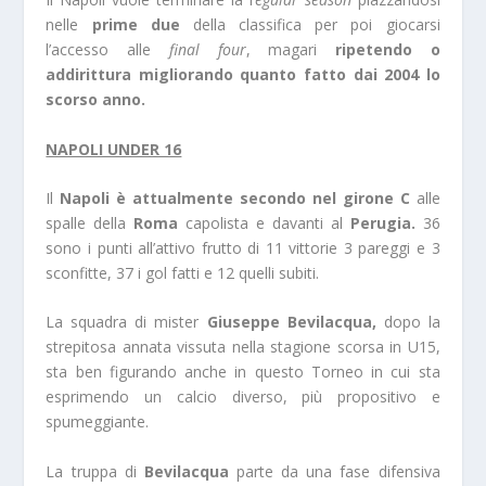
nelle
prime due
della classifica per poi giocarsi
l’accesso alle
final four
, magari
ripetendo o
addirittura migliorando quanto fatto dai 2004 lo
scorso anno.
NAPOLI UNDER 16
Il
Napoli è attualmente secondo nel girone C
alle
spalle della
Roma
capolista e davanti al
Perugia.
36
sono i punti all’attivo frutto di 11 vittorie 3 pareggi e 3
sconfitte, 37 i gol fatti e 12 quelli subiti.
La squadra di mister
Giuseppe Bevilacqua,
dopo la
strepitosa annata vissuta nella stagione scorsa in U15,
sta ben figurando anche in questo Torneo in cui sta
esprimendo un calcio diverso, più propositivo e
spumeggiante.
La truppa di
Bevilacqua
parte da una fase difensiva