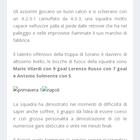
Gli azzurrini giocano un buon calcio e si schierano con
un 4-2-3-1 camuffato da 4-3-3, una squadra molto
capace nell’uscire palla al piede dalle retrovie che ha nel
palleggio e nelle improvvise fiammate il suo marchio di
fabbrica.
Il talento offensivo della truppa di Sorano è davvero di
altissimo livello, le bocche di fuoco della squadra sono
Mario Vilardi con 9 goal Lorenzo Russo con 7 goal
e Antonio Solmonte con 5.
La squadra ha dimostrato nei momenti di difficoltà di
saper anche soffrire, il gruppo dà l’idea di essere coeso
e con grossa personalità a dimostrazione di ciò le
numerose gare sbloccate o vinte nei minuti finali.
Il Napoli vuole terminare la r
egular season
piazzandosi