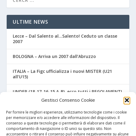
ULTIME NEWS
Lecce – Dal Salento al…Salento! Ceduto un classe
2007
BOLOGNA – Arriva un 2007 dall’Abruzzo
ITALIA – La Figc ufficializza i nuovi MISTER (U21
all’U15)
UNDER (18-17-16-15 A-B), ecco tutti i REGOLAMENTI
UFFICIALI
Gestisci Consenso Cookie
NAPOLI – Tre ex Benevento U17 “svincolati” firmano
Per fornire le migliori esperienze, utilizziamo tecnologie come i cookie
per gli azzurri
per memorizzare e/o accedere alle informazioni del dispositivo. Il
consenso a queste tecnologie ci permetterà di elaborare dati come il
comportamento di navigazione o ID unici su questo sito. Non
acconsentire o ritirare il consenso può influire negativamente su alcune