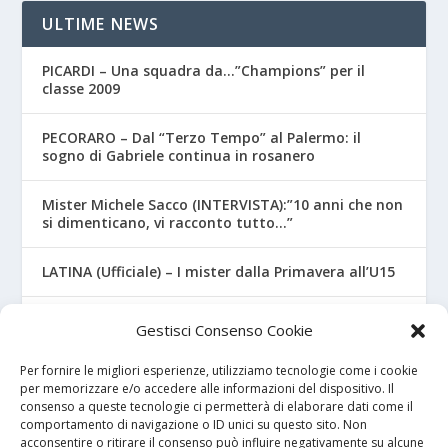
ULTIME NEWS
PICARDI – Una squadra da…”Champions” per il
classe 2009
PECORARO – Dal “Terzo Tempo” al Palermo: il
sogno di Gabriele continua in rosanero
Mister Michele Sacco (INTERVISTA):”10 anni che non
si dimenticano, vi racconto tutto…”
LATINA (Ufficiale) – I mister dalla Primavera all’U15
CROTONE – Primavera/Under 17, novità sui nuovi
Gestisci Consenso Cookie
mister
Per fornire le migliori esperienze, utilizziamo tecnologie come i cookie
per memorizzare e/o accedere alle informazioni del dispositivo. Il
consenso a queste tecnologie ci permetterà di elaborare dati come il
I NOSTRI SPONSOR
comportamento di navigazione o ID unici su questo sito. Non
acconsentire o ritirare il consenso può influire negativamente su alcune