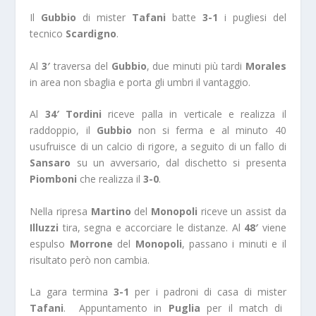
Il
Gubbio
di mister
Tafani
batte
3-1
i pugliesi del
tecnico
Scardigno
.
Al
3′
traversa del
Gubbio
, due minuti più tardi
Morales
in area non sbaglia e porta gli umbri il vantaggio.
Al
34′
Tordini
riceve palla in verticale e realizza il
raddoppio, il
Gubbio
non si ferma e al minuto 40
usufruisce di un calcio di rigore, a seguito di un fallo di
Sansaro
su un avversario, dal dischetto si presenta
Piomboni
che realizza il
3-0
.
Nella ripresa
Martino
del
Monopoli
riceve un assist da
Illuzzi
tira, segna e accorciare le distanze. Al
48′
viene
espulso
Morrone
del
Monopoli
, passano i minuti e il
risultato però non cambia.
La gara termina
3-1
per i padroni di casa di mister
Tafani
. Appuntamento in
Puglia
per il match di