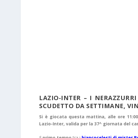
LAZIO-INTER – I NERAZZURRI
SCUDETTO DA SETTIMANE, VI
Si è giocata questa mattina, alle ore 11:0
Lazio-Inter, valida per la 37^ giornata del 
Il
primo tempo
tra i
biancocelesti di mister P