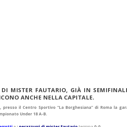
 DI MISTER FAUTARIO, GIÀ IN SEMIFINAL
NCONO ANCHE NELLA CAPITALE.
0, presso il Centro Sportivo “La Borghesiana” di Roma la gar
campionato Under 18 A-B.
errotti
e i
nerazzurri di mister Fautario
termina
0-0.