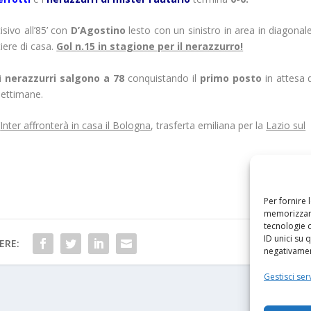
isivo all’85’ con
D’Agostino
lesto con un sinistro in area in diagonal
iere di casa.
Gol n.15 in stagione per il nerazzurro!
 i
nerazzurri salgono a 78
conquistando il
primo posto
in attesa d
settimane.
’
Inter affronterà in casa il Bologna
, trasferta emiliana per la
Lazio sul
.
Per fornire 
memorizzare
tecnologie 
ID unici su 
ERE:
negativament
Gestisci serv
PRO