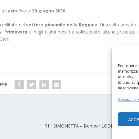
lla
Lazio
fino al
30 giugno 2030
.
 militato nel
settore giovanile della Reggina
. Una volta arrivato 
lla
Primavera
e negli ultimi mesi ha collezionato alcune presenze i
Sarri.
Per fornire 
memorizzare
tecnologie 
ID unici su 
ERE:
negativament
Gestisci serv
PRO
ACC
R11 SIMONETTA – Bomber LODI ai saluti? Ecco