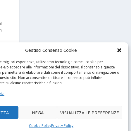
al
n
Gestisci Consenso Cookie
le migliori esperienze, utilizziamo tecnologie come i cookie per
 e/o accedere alle informazioni del dispositivo. Il consenso a queste
ci permetterà di elaborare dati come il comportamento di navigazione o
questo sito. Non acconsentire o ritirare il consenso può influire
e su alcune caratteristiche e funzioni.
izi
SSIMO
ETTA
NEGA
VISUALIZZA LE PREFERENZE
 le ultime
Cookie Policy
Privacy Policy