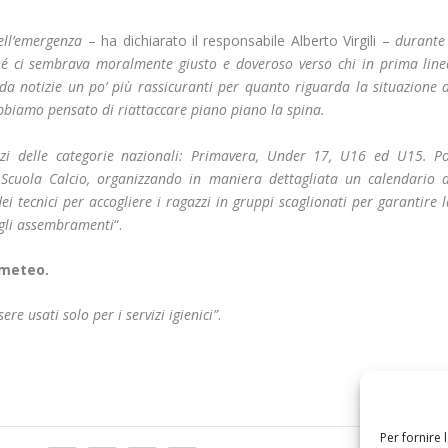
ell’emergenza
– ha dichiarato il responsabile Alberto Virgili –
durante 
rché ci sembrava moralmente giusto e doveroso verso chi in prima line
i da notizie un po’ più rassicuranti per quanto riguarda la situazione 
abbiamo pensato di riattaccare piano piano la spina.
zi delle categorie nazionali: Primavera, Under 17, U16 ed U15. Po
 Scuola Calcio, organizzando in maniera dettagliata un calendario d
i tecnici per accogliere i ragazzi in gruppi scaglionati per garantire 
 gli assembramenti
“.
i meteo.
ere usati solo per i servizi igienici”
.
Per fornire 