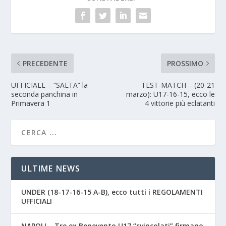
PRECEDENTE
PROSSIMO
UFFICIALE – “SALTA” la
TEST-MATCH – (20-21
seconda panchina in
marzo): U17-16-15, ecco le
Primavera 1
4 vittorie più eclatanti
ULTIME NEWS
UNDER (18-17-16-15 A-B), ecco tutti i REGOLAMENTI
UFFICIALI
NAPOLI – Tre ex Benevento U17 “svincolati” firmano