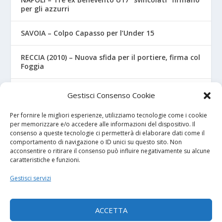
per gli azzurri
SAVOIA – Colpo Capasso per l’Under 15
RECCIA (2010) – Nuova sfida per il portiere, firma col
Foggia
RIZZO – Dalla “Fratelli Bandiera” al Crotone: la
Gestisci Consenso Cookie
favola di Christian
Per fornire le migliori esperienze, utilizziamo tecnologie come i cookie
per memorizzare e/o accedere alle informazioni del dispositivo. Il
consenso a queste tecnologie ci permetterà di elaborare dati come il
I NOSTRI SPONSOR
comportamento di navigazione o ID unici su questo sito. Non
acconsentire o ritirare il consenso può influire negativamente su alcune
caratteristiche e funzioni.
Calcio Panchina
Gestisci servizi
Diretta.it
ACCETTA