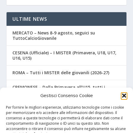
ULTIME NEWS
MERCATO – News 8-9 agosto, seguici su
TuttoCalcioGiovanile
CESENA (Ufficiale) – I MISTER (Primavera, U18, U17,
U16, U15)
ROMA – Tutti i MISTER delle giovanili (2026-27)
CREMONESE – Dalla Primavera all’U15, tutti i
MISTER (Ufficiale)
Gestisci Consenso Cookie
COSENZA – Due gioiellini della Primavera salutano i
Per fornire le migliori esperienze, utilizziamo tecnologie come i cookie
colori rossoblù
per memorizzare e/o accedere alle informazioni del dispositivo. Il
consenso a queste tecnologie ci permetterà di elaborare dati come il
comportamento di navigazione o ID unici su questo sito. Non
acconsentire o ritirare il consenso può influire negativamente su alcune