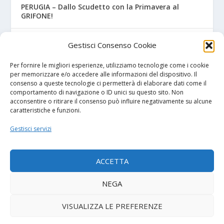
PERUGIA – Dallo Scudetto con la Primavera al
GRIFONE!
JUVE STABIA – Primavera, preso il portiere Chiariello
Gestisci Consenso Cookie
FOGGIA – Si riparte da Gianluca Torma! Il Vivaio
Per fornire le migliori esperienze, utilizziamo tecnologie come i cookie
nelle mani dell’ex Watford
per memorizzare e/o accedere alle informazioni del dispositivo. Il
consenso a queste tecnologie ci permetterà di elaborare dati come il
comportamento di navigazione o ID unici su questo sito. Non
acconsentire o ritirare il consenso può influire negativamente su alcune
caratteristiche e funzioni.
I NOSTRI SPONSOR
Gestisci servizi
Diretta.it
ACCETTA
NEGA
© 2026
| Powered by
Tutto Calcio Giovanile
DeBrand
VISUALIZZA LE PREFERENZE
Contatti
Privacy Policy
Cookie Policy (UE)