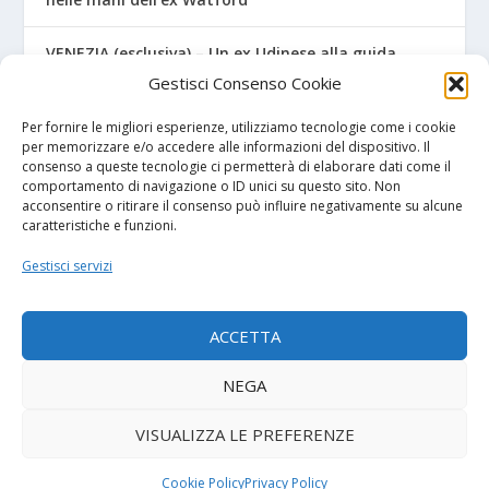
VENEZIA (esclusiva) – Un ex Udinese alla guida
dell’Under 15
Gestisci Consenso Cookie
Lecce – Dal Salento al…Salento! Ceduto un classe
Per fornire le migliori esperienze, utilizziamo tecnologie come i cookie
2007
per memorizzare e/o accedere alle informazioni del dispositivo. Il
consenso a queste tecnologie ci permetterà di elaborare dati come il
comportamento di navigazione o ID unici su questo sito. Non
acconsentire o ritirare il consenso può influire negativamente su alcune
caratteristiche e funzioni.
I NOSTRI SPONSOR
Gestisci servizi
Diretta.it
ACCETTA
NEGA
© 2026
| Powered by
Tutto Calcio Giovanile
DeBrand
VISUALIZZA LE PREFERENZE
Contatti
Privacy Policy
Cookie Policy (UE)
Termini e condizioni
Cookie Policy
Privacy Policy