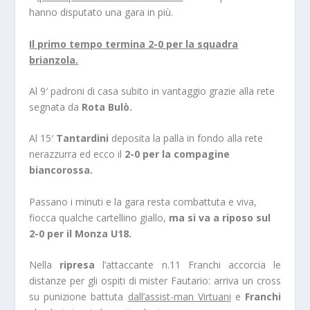
hanno disputato una gara in più.
Il primo tempo termina 2-0 per la squadra
brianzola.
Al 9′ padroni di casa subito in vantaggio grazie alla rete
segnata da
Rota Bulò.
Al 15′
Tantardini
deposita la palla in fondo alla rete
nerazzurra ed ecco il
2-0 per la compagine
biancorossa.
Passano i minuti e la gara resta combattuta e viva,
fiocca qualche cartellino giallo,
ma si va a riposo sul
2-0 per il Monza U18.
Nella
ripresa
l’attaccante n.11 Franchi accorcia le
distanze per gli ospiti di mister Fautario: arriva un cross
su punizione battuta
dall’assist-man Virtuani
e
Franchi