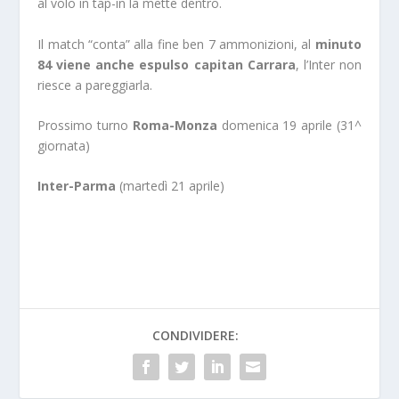
al volo in tap-in la mette dentro.
Il match “conta” alla fine ben 7 ammonizioni, al
minuto
84 viene anche espulso capitan Carrara
, l’Inter non
riesce a pareggiarla.
Prossimo turno
Roma-Monza
domenica 19 aprile (31^
giornata)
Inter-Parma
(martedì 21 aprile)
CONDIVIDERE: