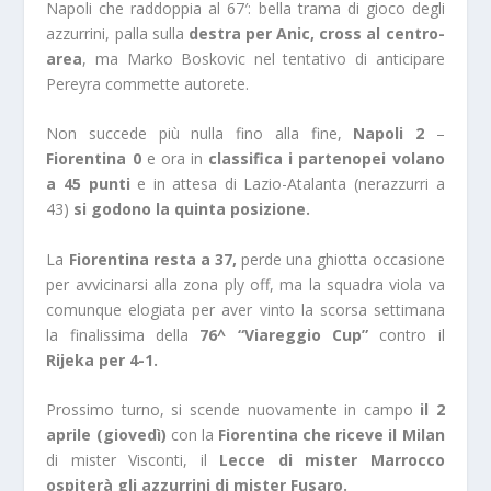
Napoli che raddoppia al 67′: bella trama di gioco degli
azzurrini, palla sulla
destra per Anic, cross al centro-
area
, ma Marko Boskovic nel tentativo di anticipare
Pereyra commette autorete.
Non succede più nulla fino alla fine,
Napoli 2
–
Fiorentina 0
e ora in
classifica i partenopei volano
a 45 punti
e in attesa di Lazio-Atalanta (nerazzurri a
43)
si godono la quinta posizione.
La
Fiorentina resta a 37,
perde una ghiotta occasione
per avvicinarsi alla zona ply off, ma la squadra viola va
comunque elogiata per aver vinto la scorsa settimana
la finalissima della
76^ “Viareggio Cup”
contro il
Rijeka per 4-1.
Prossimo turno, si scende nuovamente in campo
il 2
aprile (giovedì)
con la
Fiorentina che riceve il Milan
di mister Visconti, il
Lecce di mister Marrocco
ospiterà gli azzurrini di mister Fusaro.