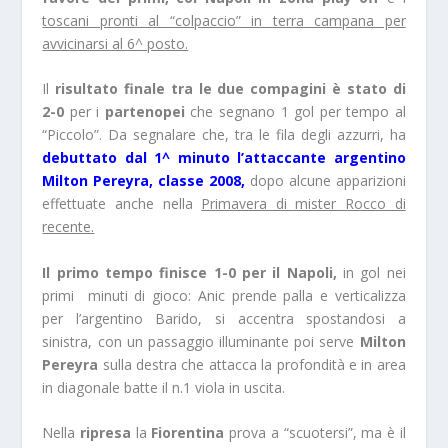
toscani pronti al “colpaccio” in terra campana per
avvicinarsi al 6^ posto.
Il
risultato finale tra le due compagini è stato di
2-0
per i
partenopei
che segnano 1 gol per tempo al
“Piccolo”. Da segnalare che, tra le fila degli azzurri, ha
debuttato dal 1^ minuto l’attaccante argentino
Milton Pereyra, classe 2008,
dopo alcune apparizioni
effettuate anche nella
Primavera di mister Rocco di
recente.
Il primo tempo finisce 1-0 per il Napoli,
in gol nei
primi minuti di gioco: Anic prende palla e verticalizza
per l’argentino Barido, si accentra spostandosi a
sinistra, con un passaggio illuminante poi serve
Milton
Pereyra
sulla destra che attacca la profondità e in area
in diagonale batte il n.1 viola in uscita.
Nella
ripresa
la
Fiorentina
prova a “scuotersi”, ma è il