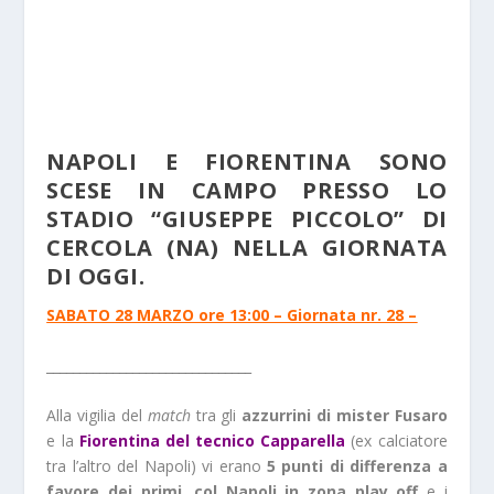
NAPOLI E FIORENTINA SONO
SCESE IN CAMPO PRESSO LO
STADIO “GIUSEPPE PICCOLO” DI
CERCOLA (NA) NELLA GIORNATA
DI OGGI.
SABATO 28 MARZO ore 13:00 – Giornata nr. 28 –
_______________________________
Alla vigilia del
match
tra gli
azzurrini di mister Fusaro
e la
Fiorentina del tecnico Capparella
(ex calciatore
tra l’altro del Napoli) vi erano
5 punti di differenza a
favore dei primi, col Napoli in zona play off
e i