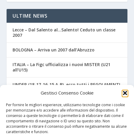
ULTIME NEWS
Lecce – Dal Salento al…Salento! Ceduto un classe
2007
BOLOGNA – Arriva un 2007 dall’Abruzzo
ITALIA – La Figc ufficializza i nuovi MISTER (U21
all’U15)
UNDER (18-17-16-15 A-B), ecco tutti i REGOLAMENTI
UFFICIALI
Gestisci Consenso Cookie
NAPOLI – Tre ex Benevento U17 “svincolati” firmano
Per fornire le migliori esperienze, utilizziamo tecnologie come i cookie
per gli azzurri
per memorizzare e/o accedere alle informazioni del dispositivo. Il
consenso a queste tecnologie ci permetterà di elaborare dati come il
comportamento di navigazione o ID unici su questo sito. Non
acconsentire o ritirare il consenso può influire negativamente su alcune
caratteristiche e funzioni.