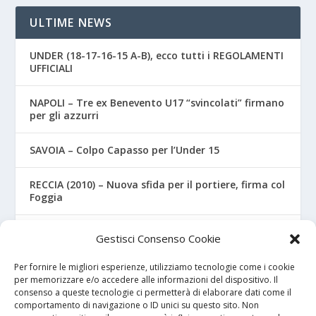
ULTIME NEWS
UNDER (18-17-16-15 A-B), ecco tutti i REGOLAMENTI
UFFICIALI
NAPOLI – Tre ex Benevento U17 “svincolati” firmano
per gli azzurri
SAVOIA – Colpo Capasso per l’Under 15
RECCIA (2010) – Nuova sfida per il portiere, firma col
Foggia
RIZZO – Dalla “Fratelli Bandiera” al Crotone: la
Gestisci Consenso Cookie
favola di Christian
Per fornire le migliori esperienze, utilizziamo tecnologie come i cookie
per memorizzare e/o accedere alle informazioni del dispositivo. Il
consenso a queste tecnologie ci permetterà di elaborare dati come il
I NOSTRI SPONSOR
comportamento di navigazione o ID unici su questo sito. Non