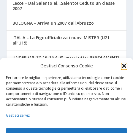
Lecce – Dal Salento al…Salento! Ceduto un classe
2007
BOLOGNA – Arriva un 2007 dall’Abruzzo
ITALIA – La Figc ufficializza i nuovi MISTER (U21
all’U15)
UNDER (18-17-16-15 A-B), ecco tutti i REGOLAMENTI
UFFICIALI
Gestisci Consenso Cookie
NAPOLI – Tre ex Benevento U17 “svincolati” firmano
Per fornire le migliori esperienze, utilizziamo tecnologie come i cookie
per gli azzurri
per memorizzare e/o accedere alle informazioni del dispositivo. Il
consenso a queste tecnologie ci permetterà di elaborare dati come il
comportamento di navigazione o ID unici su questo sito. Non
acconsentire o ritirare il consenso può influire negativamente su alcune
caratteristiche e funzioni.
I NOSTRI SPONSOR
Gestisci servizi
Diretta.it