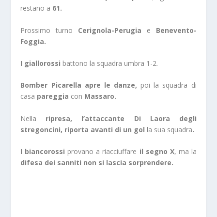
restano a
61.
Prossimo turno
Cerignola-Perugia
e
Benevento-
Foggia.
I giallorossi
battono la squadra umbra 1-2.
Bomber Picarella apre le danze,
poi la squadra di
casa
pareggia
con
Massaro.
Nella
ripresa, l’attaccante Di Laora degli
stregoncini, riporta avanti di un gol
la sua squadra
.
I biancorossi
provano a riacciuffare
il segno X
, ma la
difesa dei sanniti non si lascia sorprendere.