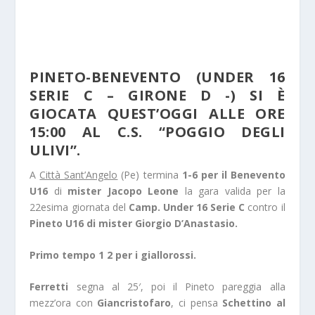
PINETO-BENEVENTO (UNDER 16
SERIE C – GIRONE D -) SI È
GIOCATA QUEST’OGGI ALLE ORE
15:00 AL C.S. “POGGIO DEGLI
ULIVI”.
A
Città Sant’Angelo
(Pe) termina
1-6 per il Benevento
U16
di
mister Jacopo Leone
la gara valida per la
22esima giornata del
Camp. Under 16 Serie C
contro il
Pineto U16 di mister Giorgio D’Anastasio.
Primo tempo 1 2 per i giallorossi.
Ferretti
segna al 25′, poi il Pineto pareggia alla
mezz’ora con
Giancristofaro
, ci pensa
Schettino al