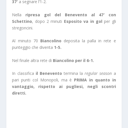
37′
a segnare l’1-2.
Nella
ripresa gol del Benevento al 47′ con
Schettino
, dopo 2 minuti
Esposito va in gol
per gli
stregoncini.
Al minuto 70
Biancolino
deposita la palla in rete e
punteggio che diventa
1-5.
Nel finale altra rete di
Biancolino per il 6-1.
In classifica
il Benevento
termina la
regular season
a
pari punti col Monopoli, ma è
PRIMA in quanto in
vantaggio, rispetto ai pugliesi, negli scontri
diretti.