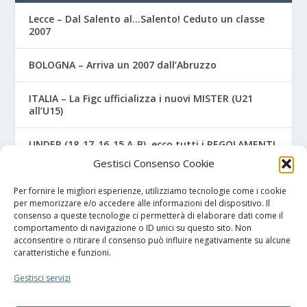
Lecce – Dal Salento al…Salento! Ceduto un classe
2007
BOLOGNA – Arriva un 2007 dall’Abruzzo
ITALIA – La Figc ufficializza i nuovi MISTER (U21
all’U15)
UNDER (18-17-16-15 A-B), ecco tutti i REGOLAMENTI
UFFICIALI
Gestisci Consenso Cookie
NAPOLI – Tre ex Benevento U17 “svincolati” firmano
Per fornire le migliori esperienze, utilizziamo tecnologie come i cookie
per gli azzurri
per memorizzare e/o accedere alle informazioni del dispositivo. Il
consenso a queste tecnologie ci permetterà di elaborare dati come il
comportamento di navigazione o ID unici su questo sito. Non
acconsentire o ritirare il consenso può influire negativamente su alcune
caratteristiche e funzioni.
I NOSTRI SPONSOR
Gestisci servizi