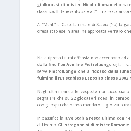
giallorossi di mister Nicola Romaniello
hann
classifica. Il
Benevento sale a 21
, ma resta ancora
Al “Menti” di Castellammare di Stabia (Na) la gara
difesa stabiese in area, ne approfitta
Ferraro che
Nella ripresa i ritmi offensivi non accennano ad alz
dalla fine l’ex Avellino Pietroluongo
sigla il r
serve
Pietroluongo che a ridosso della lunett
fulmina il n.1 stabiese Esposito classe 2002
Negli ultimi minuti le vespette non accorciano l
segnalare che su
22 giocatori scesi in campo
con gli ospiti che hanno mandato Diglio 2003 tra i
In classifica la
Juve Stabia resta ultima con 14
al Livorno.
Gli stregoncini di mister Romaniel