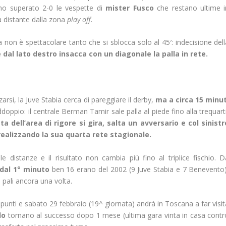
o superato 2-0 le vespette di
mister Fusco
che restano ultime i
 distante dalla zona
play off.
 non è spettacolare tanto che si sblocca solo al 45′: indecisione dell
 dal lato destro insacca con un diagonale la palla in rete.
arsi, la Juve Stabia cerca di pareggiare il derby,
ma a circa 15 minut
addoppio: il centrale Berman Tamir sale palla al piede fino alla trequart
a dell’area di rigore si gira, salta un avversario e col sinistr
 realizzando la sua quarta rete stagionale.
e distanze e il risultato non cambia più fino al triplice fischio. D
 dal 1° minuto
ben 16 erano del 2002 (9 Juve Stabia e 7 Benevento)
 pali ancora una volta.
punti e sabato 29 febbraio (19^ giornata) andrà in Toscana a far visit
lo
tornano al successo dopo 1 mese (ultima gara vinta in casa contr