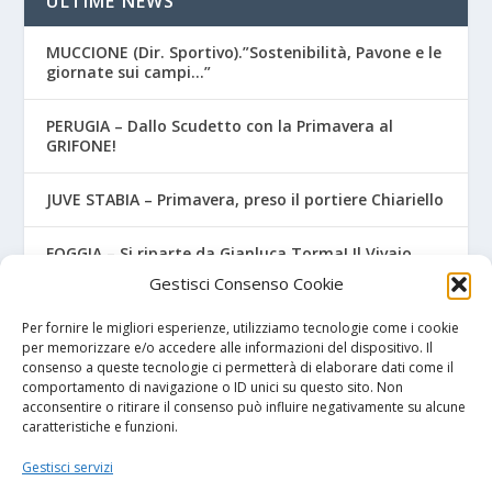
ULTIME NEWS
MUCCIONE (Dir. Sportivo).”Sostenibilità, Pavone e le
giornate sui campi…”
PERUGIA – Dallo Scudetto con la Primavera al
GRIFONE!
JUVE STABIA – Primavera, preso il portiere Chiariello
FOGGIA – Si riparte da Gianluca Torma! Il Vivaio
nelle mani dell’ex Watford
Gestisci Consenso Cookie
VENEZIA (esclusiva) – Un ex Udinese alla guida
Per fornire le migliori esperienze, utilizziamo tecnologie come i cookie
dell’Under 15
per memorizzare e/o accedere alle informazioni del dispositivo. Il
consenso a queste tecnologie ci permetterà di elaborare dati come il
comportamento di navigazione o ID unici su questo sito. Non
acconsentire o ritirare il consenso può influire negativamente su alcune
caratteristiche e funzioni.
I NOSTRI SPONSOR
Gestisci servizi