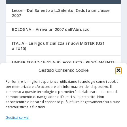
Lecce – Dal Salento al…Salento! Ceduto un classe
2007
BOLOGNA – Arriva un 2007 dall’Abruzzo
ITALIA – La Figc ufficializza i nuovi MISTER (U21
all’U15)
UNDER (18-17-16-15 A-B), ecco tutti i REGOLAMENTI
UFFICIALI
Gestisci Consenso Cookie
NAPOLI – Tre ex Benevento U17 “svincolati” firmano
Per fornire le migliori esperienze, utilizziamo tecnologie come i cookie
per gli azzurri
per memorizzare e/o accedere alle informazioni del dispositivo. Il
consenso a queste tecnologie ci permetterà di elaborare dati come il
comportamento di navigazione o ID unici su questo sito. Non
acconsentire o ritirare il consenso può influire negativamente su alcune
caratteristiche e funzioni.
I NOSTRI SPONSOR
Gestisci servizi