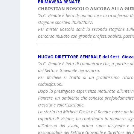
PRIMAVERA RENATE
𝗖𝗛𝗥𝗜𝗦𝗧𝗜𝗔𝗡 𝗕𝗢𝗦𝗖𝗢𝗟𝗢 𝗔𝗡𝗖𝗢𝗥𝗔 𝗔𝗟𝗟𝗔 𝗚𝗨
“A.C. Renate è lieta di annunciare la riconferma d
stagione sportiva 2026/2027.
Per mister Boscolo sarà la seconda stagione sull
percorso iniziato con grande professionalità, pass
______________________________
______________________________
NUOVO DIRETTORE GENERALE del Sett. Giova
“A.C. Renate è lieta di comunicare che, a partire d
del Settore Giovanile nerazzurro.
Per Michele si tratta di un graditissimo ritor
soddisfazioni.
Dopo la prestigiosa esperienza maturata all’interno
Pantere, un ambiente che conosce profondamente e
crescita e valorizzazione.
La storia tra Michele Cossa e il Renate nasce da l
capacità di visione, ha contribuito in maniera sign
all’interno del vivaio, prima come dirigente e
Responsabile del Settore Giovanile e Direttore del 