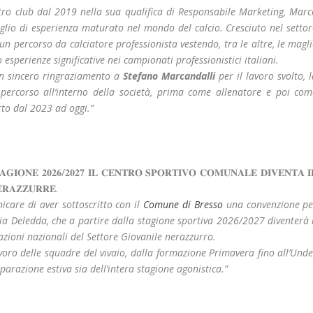
tro club dal 2019 nella sua qualifica di Responsabile Marketing, Marc
lio di esperienza maturato nel mondo del calcio. Cresciuto nel settor
un percorso da calciatore professionista vestendo, tra le altre, le magl
 esperienze significative nei campionati professionistici italiani.
un sincero ringraziamento a
Stefano Marcandalli
per il lavoro svolto, 
 percorso all’interno della società, prima come allenatore e poi com
rto dal 2023 ad oggi.”
𝐀𝐆𝐈𝐎𝐍𝐄 𝟐𝟎𝟐𝟔/𝟐𝟎𝟐𝟕 𝐈𝐋 𝐂𝐄𝐍𝐓𝐑𝐎 𝐒𝐏𝐎𝐑𝐓𝐈𝐕𝐎 𝐂𝐎𝐌𝐔𝐍𝐀𝐋𝐄 𝐃𝐈𝐕𝐄𝐍𝐓𝐀 𝐈
𝐑𝐀𝐙𝐙𝐔𝐑𝐑𝐄.
nicare di aver sottoscritto con il
Comune di Bresso
una convenzione pe
zia Deledda, che a partire dalla stagione sportiva 2026/2027 diventerà 
mazioni nazionali del Settore Giovanile nerazzurro.
oro delle squadre del vivaio, dalla formazione Primavera fino all’Unde
arazione estiva sia dell’intera stagione agonistica.”