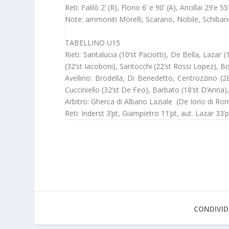
Reti: Falilò 2’ (R), Florio 6’ e 90’ (A), Ancillai 29’e 
Note: ammoniti Morelli, Scarano, Nobile, Schiba
TABELLINO U15
Rieti: Santalucia (10’st Paciotti), De Bella, Lazar (
(32’st Iacoboni), Santocchi (22’st Rossi Lopez), Bon
Avellino: Brodella, Di Benedetto, Centrozzino (28’
Cucciniello (32’st De Feo), Barbato (18’st D’Anna), 
Arbitro: Gherca di Albano Laziale (De Iorio di R
Reti: Inderst 3’pt, Giampietro 11’pt, aut. Lazar 33’p
CONDIVID