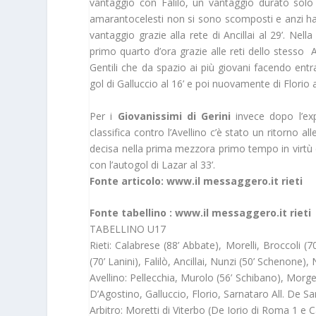
vantaggio con Falilò, un vantaggio durato solo
amarantocelesti non si sono scomposti e anzi han
vantaggio grazie alla rete di Ancillai al 29’. Nell
primo quarto d’ora grazie alle reti dello stesso 
Gentili che da spazio ai più giovani facendo entrar
gol di Galluccio al 16’ e poi nuovamente di Florio
Per i
Giovanissimi di Gerini
invece dopo l’exp
classifica contro l’Avellino c’è stato un ritorno all
decisa nella prima mezzora primo tempo in virtù dell
con l’autogol di Lazar al 33’.
Fonte articolo: www.il messaggero.it rieti
Fonte tabellino : www.il messaggero.it rieti
TABELLINO U17
Rieti: Calabrese (88’ Abbate), Morelli, Broccoli (70
(70’ Lanini), Falilò, Ancillai, Nunzi (50’ Schenone),
Avellino: Pellecchia, Murolo (56’ Schibano), Morge
D’Agostino, Galluccio, Florio, Sarnataro All. De S
Arbitro: Moretti di Viterbo (De Iorio di Roma 1 e