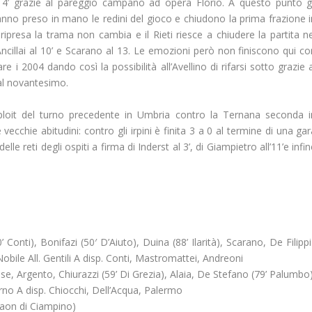
 4’ grazie al pareggio campano ad opera Florio. A questo punto gl
no preso in mano le redini del gioco e chiudono la prima frazione i
a ripresa la trama non cambia e il Rieti riesce a chiudere la partita n
Ancillai al 10’ e Scarano al 13. Le emozioni però non finiscono qui co
e i 2004 dando così la possibilità all’Avellino di rifarsi sotto grazie 
 al novantesimo.
loit del turno precedente in Umbria contro la Ternana seconda i
e vecchie abitudini: contro gli irpini è finita 3 a 0 al termine di una ga
e reti degli ospiti a firma di Inderst al 3’, di Giampietro all’11’e infi
’ Conti), Bonifazi (50′ D’Aiuto), Duina (88’ Ilarità), Scarano, De Filipp
 Nobile All. Gentili A disp. Conti, Mastromattei, Andreoni
se, Argento, Chiurazzi (59’ Di Grezia), Alaia, De Stefano (79’ Palumbo
arno A disp. Chiocchi, Dell’Acqua, Palermo
 Caon di Ciampino)