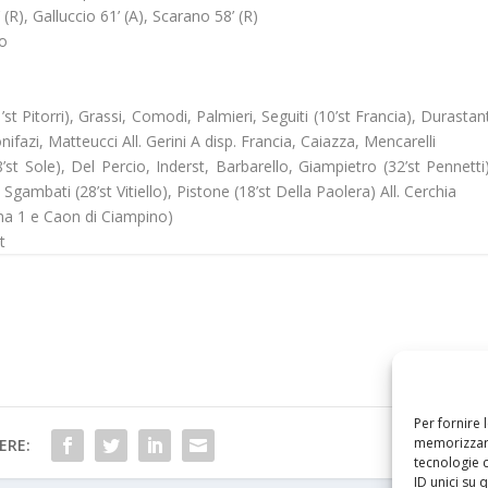
55’ (R), Galluccio 61’ (A), Scarano 58’ (R)
no
1’st Pitorri), Grassi, Comodi, Palmieri, Seguiti (10’st Francia), Durastan
ifazi, Matteucci All. Gerini A disp. Francia, Caiazza, Mencarelli
st Sole), Del Percio, Inderst, Barbarello, Giampietro (32’st Pennetti)
Sgambati (28’st Vitiello), Pistone (18’st Della Paolera) All. Cerchia
oma 1 e Caon di Ciampino)
t
Per fornire 
memorizzare
ERE:
tecnologie 
ID unici su 