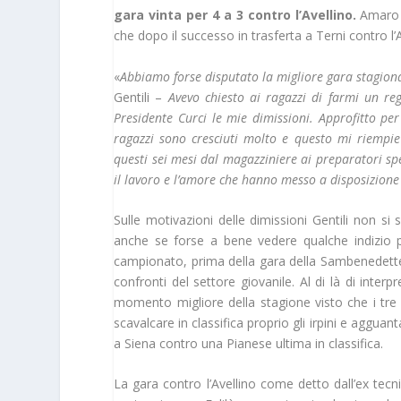
gara vinta per 4 a 3 contro l’Avellino.
Amaro r
che dopo il successo in trasferta a Terni contro l
«
Abbiamo forse disputato la migliore gara stagion
Gentili –
Avevo chiesto ai ragazzi di farmi un reg
Presidente Curci le mie dimissioni. Approfitto per
ragazzi sono cresciuti molto e questo mi riempie d
questi sei mesi dal magazziniere ai preparatori spe
il lavoro e l’amore che hanno messo a disposizione
Sulle motivazioni delle dimissioni Gentili non si 
anche se forse a bene vedere qualche indizio pot
campionato, prima della gara della Sambenedette
confronti del settore giovanile. Al di là di inter
momento migliore della stagione visto che i tre p
scavalcare in classifica proprio gli irpini e aggua
a Siena contro una Pianese ultima in classifica.
La gara contro l’Avellino come detto dall’ex tecn