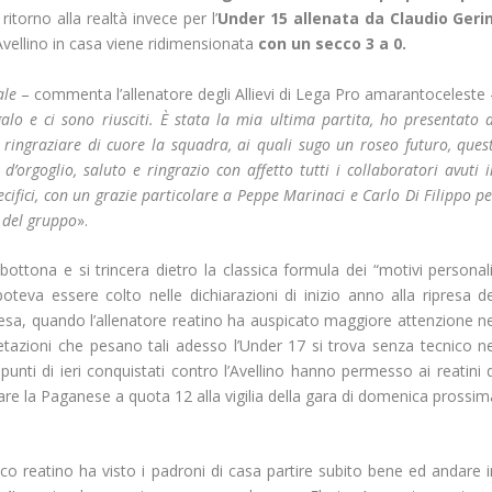
itorno alla realtà invece per l’
Under 15 allenata da Claudio Gerin
’Avellino in casa viene ridimensionata
con un secco 3 a 0.
ale
– commenta l’allenatore degli Allievi di Lega Pro amarantoceleste 
alo e ci sono riusciti. È stata la mia ultima partita, ho presentato a
 ringraziare di cuore la squadra, ai quali sugo un roseo futuro, quest
’orgoglio, saluto e ringrazio con affetto tutti i collaboratori avuti 
cifici, con un grazie particolare a Peppe Marinaci e Carlo Di Filippo p
 del gruppo
».
sbottona e si trincera dietro la classica formula dei “motivi personal
eva essere colto nelle dichiarazioni di inizio anno alla ripresa de
sa, quando l’allenatore reatino ha auspicato maggiore attenzione ne
pretazioni che pesano tali adesso l’Under 17 si trova senza tecnico ne
unti di ieri conquistati contro l’Avellino hanno permesso ai reatini d
ntare la Paganese a quota 12 alla vigilia della gara di domenica prossi
ico reatino ha visto i padroni di casa partire subito bene ed andare i