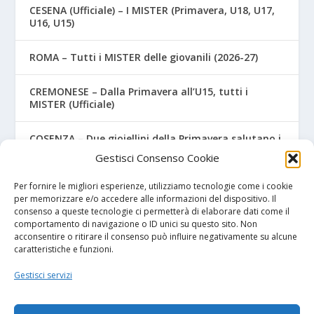
CESENA (Ufficiale) – I MISTER (Primavera, U18, U17,
U16, U15)
ROMA – Tutti i MISTER delle giovanili (2026-27)
CREMONESE – Dalla Primavera all’U15, tutti i
MISTER (Ufficiale)
COSENZA – Due gioiellini della Primavera salutano i
colori rossoblù
Gestisci Consenso Cookie
PRIMAVERA VENEZIA – Contro il Chievo, quanti
Per fornire le migliori esperienze, utilizziamo tecnologie come i cookie
nuovi acquisti! Ecco i nomi
per memorizzare e/o accedere alle informazioni del dispositivo. Il
consenso a queste tecnologie ci permetterà di elaborare dati come il
comportamento di navigazione o ID unici su questo sito. Non
acconsentire o ritirare il consenso può influire negativamente su alcune
caratteristiche e funzioni.
I NOSTRI SPONSOR
Gestisci servizi
Diretta.it