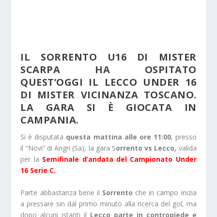
IL SORRENTO U16 DI MISTER
SCARPA HA OSPITATO
QUEST’OGGI IL LECCO UNDER 16
DI MISTER VICINANZA TOSCANO.
LA GARA SI È GIOCATA IN
CAMPANIA.
Si è disputata
questa mattina alle ore 11:00
, presso
il “Novi” di Angri (Sa), la gara S
orrento vs Lecco,
valida
per la
S
emifinale d’andata del Campionato Under
16 Serie C.
Parte abbastanza bene il
Sorrento
che in campo inizia
a pressare sin dal primo minuto alla ricerca del gol, ma
dopo alcuni istanti il
Lecco parte in contropiede e