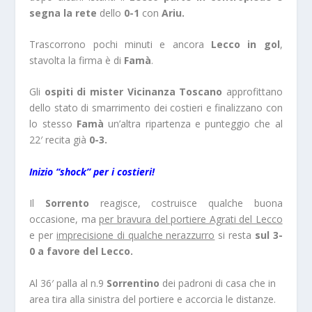
segna la rete
dello
0-1
con
Ariu.
Trascorrono pochi minuti e ancora
Lecco in gol
,
stavolta la firma è di
Famà
.
Gli
ospiti di mister Vicinanza Toscano
approfittano
dello stato di smarrimento dei costieri e finalizzano con
lo stesso
Famà
un’altra ripartenza e punteggio che al
22′ recita già
0-3.
Inizio “shock” per i costieri!
Il
Sorrento
reagisce, costruisce qualche buona
occasione, ma
per bravura del portiere Agrati del Lecco
e per
imprecisione di qualche nerazzurro
si resta
sul 3-
0 a favore del Lecco.
Al 36′ palla al n.9
Sorrentino
dei padroni di casa che in
area tira alla sinistra del portiere e accorcia le distanze.