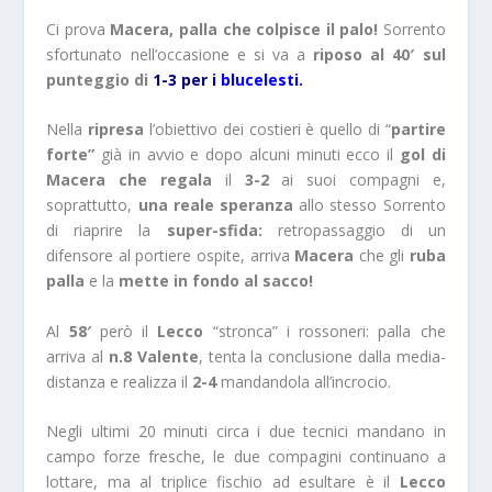
Ci prova
Macera, palla che colpisce il palo!
Sorrento
sfortunato nell’occasione e si va a
riposo al 40′ sul
punteggio di
1-3 per
i
blucelesti.
Nella
ripresa
l’obiettivo dei costieri è quello di “
partire
forte”
già in avvio e dopo alcuni minuti ecco il
gol di
Macera che regala
il
3-2
ai suoi compagni e,
soprattutto,
una reale speranza
allo stesso Sorrento
di riaprire la
super-sfida:
retropassaggio di un
difensore al portiere ospite, arriva
Macera
che gli
ruba
palla
e la
mette in fondo al sacco!
Al
58′
però il
Lecco
“stronca” i rossoneri: palla che
arriva al
n.8 Valente
, tenta la conclusione dalla media-
distanza e realizza il
2-4
mandandola all’incrocio.
Negli ultimi 20 minuti circa i due tecnici mandano in
campo forze fresche, le due compagini continuano a
lottare, ma al triplice fischio ad esultare è il
Lecco