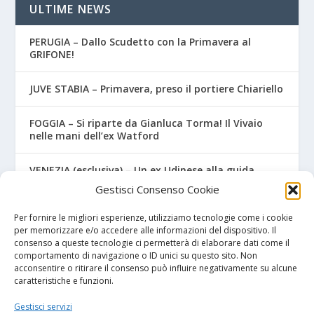
ULTIME NEWS
PERUGIA – Dallo Scudetto con la Primavera al
GRIFONE!
JUVE STABIA – Primavera, preso il portiere Chiariello
FOGGIA – Si riparte da Gianluca Torma! Il Vivaio
nelle mani dell’ex Watford
VENEZIA (esclusiva) – Un ex Udinese alla guida
dell’Under 15
Gestisci Consenso Cookie
Lecce – Dal Salento al…Salento! Ceduto un classe
Per fornire le migliori esperienze, utilizziamo tecnologie come i cookie
2007
per memorizzare e/o accedere alle informazioni del dispositivo. Il
consenso a queste tecnologie ci permetterà di elaborare dati come il
comportamento di navigazione o ID unici su questo sito. Non
acconsentire o ritirare il consenso può influire negativamente su alcune
caratteristiche e funzioni.
I NOSTRI SPONSOR
Gestisci servizi