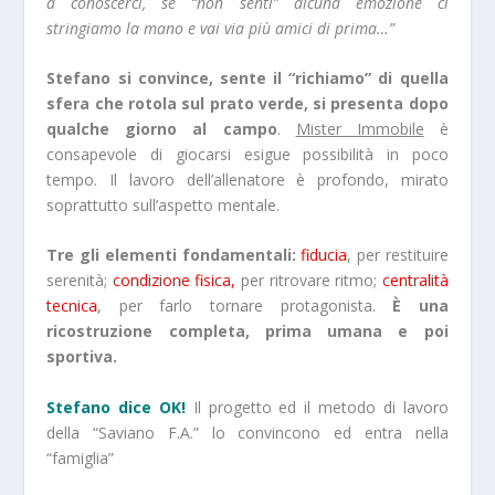
a conoscerci, se “non senti” alcuna emozione ci
stringiamo la mano e vai via più amici di prima…”
Stefano si convince, sente il “richiamo” di quella
sfera che rotola sul prato verde, si presenta dopo
qualche giorno al campo
.
Mister Immobile
è
consapevole di giocarsi esigue possibilità in poco
tempo. Il lavoro dell’allenatore è profondo, mirato
soprattutto sull’aspetto mentale.
Tre gli elementi fondamentali:
fiducia
, per restituire
serenità;
condizione fisica,
per ritrovare ritmo;
centralità
tecnica
, per farlo tornare protagonista.
È una
ricostruzione completa, prima umana e poi
sportiva.
Stefano dice OK!
Il progetto ed il metodo di lavoro
della “Saviano F.A.” lo convincono ed entra nella
“famiglia”