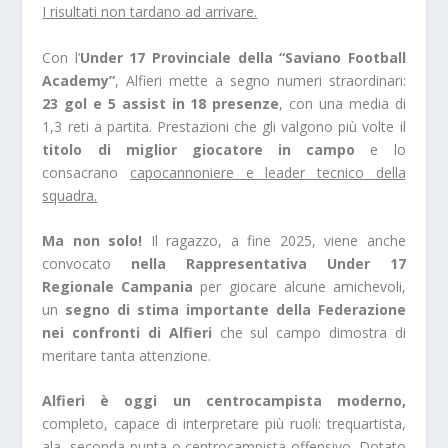
I risultati non tardano ad arrivare.
Con l’
Under 17 Provinciale della “Saviano Football
Academy”
, Alfieri mette a segno numeri straordinari:
23 gol e 5 assist in 18 presenze
, con una media di
1,3 reti a partita. Prestazioni che gli valgono più volte il
titolo di miglior giocatore in campo
e lo
consacrano
capocannoniere e leader tecnico della
squadra.
Ma non solo!
Il ragazzo, a fine 2025, viene anche
convocato
nella Rappresentativa Under 17
Regionale Campania
per giocare alcune amichevoli,
un
segno di stima importante della Federazione
nei confronti di Alfieri
che sul campo dimostra di
meritare tanta attenzione.
Alfieri è oggi un centrocampista moderno,
completo, capace di interpretare più ruoli: trequartista,
ala, seconda punta o centrocampista offensivo. Dotato