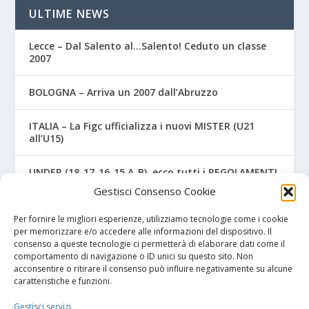
ULTIME NEWS
Lecce – Dal Salento al…Salento! Ceduto un classe
2007
BOLOGNA – Arriva un 2007 dall’Abruzzo
ITALIA – La Figc ufficializza i nuovi MISTER (U21
all’U15)
UNDER (18-17-16-15 A-B), ecco tutti i REGOLAMENTI
UFFICIALI
Gestisci Consenso Cookie
NAPOLI – Tre ex Benevento U17 “svincolati” firmano
Per fornire le migliori esperienze, utilizziamo tecnologie come i cookie
per gli azzurri
per memorizzare e/o accedere alle informazioni del dispositivo. Il
consenso a queste tecnologie ci permetterà di elaborare dati come il
comportamento di navigazione o ID unici su questo sito. Non
acconsentire o ritirare il consenso può influire negativamente su alcune
caratteristiche e funzioni.
I NOSTRI SPONSOR
Gestisci servizi