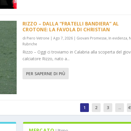
RIZZO – DALLA “FRATELLI BANDIERA” AL
CROTONE: LA FAVOLA DI CHRISTIAN
di
Piero Vetrone
|
Ago 7, 2026
|
Giovani Promesse
,
In evidenza
,
Rubriche
Rizzo – Oggi ci troviamo in Calabria alla scoperta del gio
calciatore Rizzo, nato a...
PER SAPERNE DI PIÙ
1
2
3
...
4
MERCATO
Ultimo