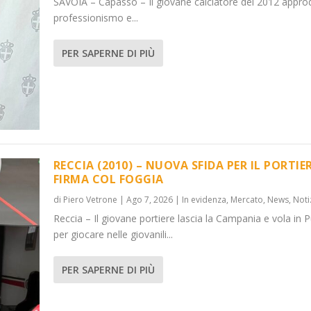
SAVOIA – Capasso – Il giovane calciatore del 2012 appro
professionismo e...
PER SAPERNE DI PIÙ
RECCIA (2010) – NUOVA SFIDA PER IL PORTIER
FIRMA COL FOGGIA
di
Piero Vetrone
|
Ago 7, 2026
|
In evidenza
,
Mercato
,
News
,
Noti
Reccia – Il giovane portiere lascia la Campania e vola in P
per giocare nelle giovanili...
PER SAPERNE DI PIÙ