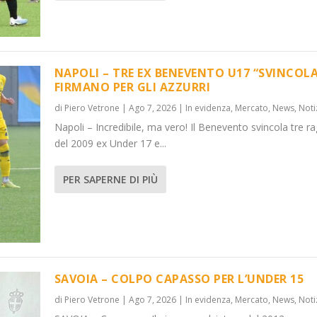
NAPOLI – TRE EX BENEVENTO U17 “SVINCOLA
FIRMANO PER GLI AZZURRI
di
Piero Vetrone
|
Ago 7, 2026
|
In evidenza
,
Mercato
,
News
,
Noti
VINCOL...
DER 15
Napoli – Incredibile, ma vero! Il Benevento svincola tre ra
News
News
,
,
Notizie
Notizie
del 2009 ex Under 17 e...
PER SAPERNE DI PIÙ
SAVOIA – COLPO CAPASSO PER L’UNDER 15
di
Piero Vetrone
|
Ago 7, 2026
|
In evidenza
,
Mercato
,
News
,
Noti