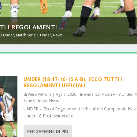
TI I REGOLAMENTI ...
 B Under
,
Match Serie C Under
,
News
UNDER (18-17-16-15 A-B), ECCO TUTTI I
REGOLAMENTI UFFICIALI
di
Piero Vetrone
|
Ago 7, 2026
|
In evidenza
,
Match A - B Under
,
M
Serie C Under
,
News
UNDER – Eccoi Regolamenti Ufficiali dei Campionati Nazi
Under 18 Professionisti e...
PER SAPERNE DI PIÙ