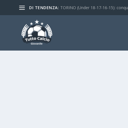
DI TENDENZA:
TORINO (Under 18-17-16-15): conquist