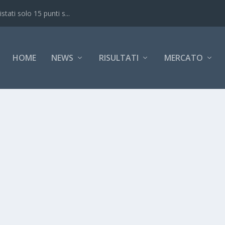
ati solo 15 punti s...
HOME
NEWS
RISULTATI
MERCATO