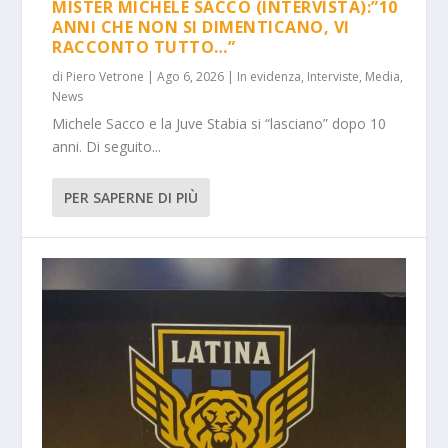
MISTER MICHELE SACCO (INTERVISTA):”10
ANNI CHE NON SI DIMENTICANO, VI
RACCONTO TUTTO…”
di
Piero Vetrone
|
Ago 6, 2026
|
In evidenza
,
Interviste
,
Media
,
News
Michele Sacco e la Juve Stabia si “lasciano” dopo 10
anni. Di seguito...
PER SAPERNE DI PIÙ