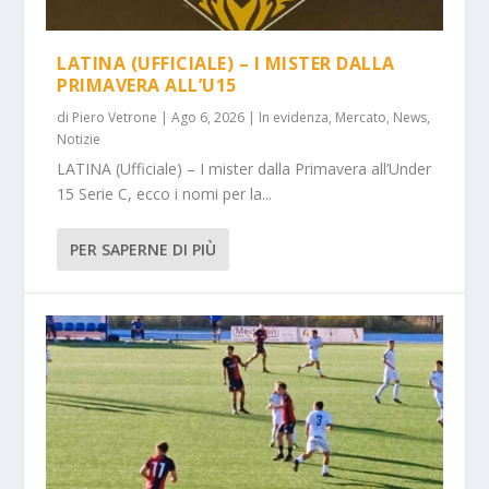
LATINA (UFFICIALE) – I MISTER DALLA
PRIMAVERA ALL’U15
di
Piero Vetrone
|
Ago 6, 2026
|
In evidenza
,
Mercato
,
News
,
Notizie
LATINA (Ufficiale) – I mister dalla Primavera all’Under
15 Serie C, ecco i nomi per la...
PER SAPERNE DI PIÙ