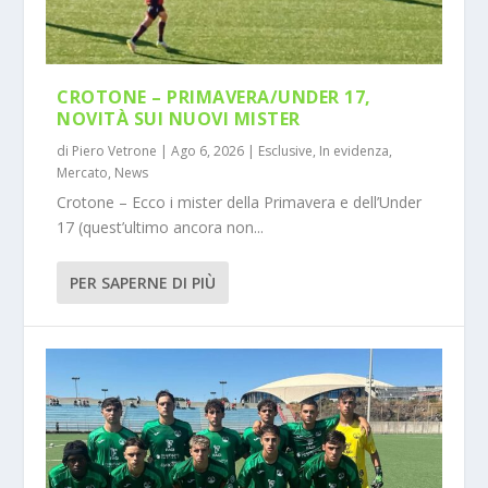
CROTONE – PRIMAVERA/UNDER 17,
NOVITÀ SUI NUOVI MISTER
di
Piero Vetrone
|
Ago 6, 2026
|
Esclusive
,
In evidenza
,
Mercato
,
News
Crotone – Ecco i mister della Primavera e dell’Under
17 (quest’ultimo ancora non...
PER SAPERNE DI PIÙ