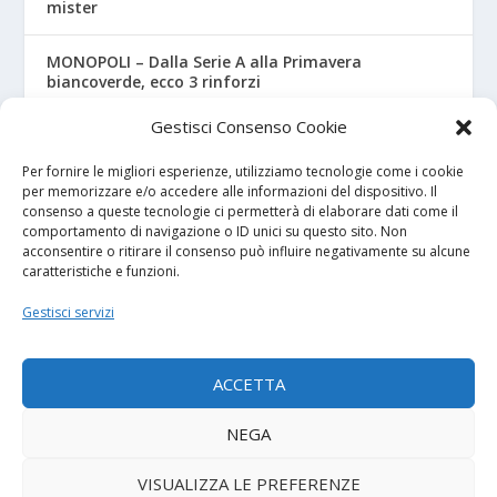
mister
MONOPOLI – Dalla Serie A alla Primavera
biancoverde, ecco 3 rinforzi
Gestisci Consenso Cookie
UNDER 18 A-B, ecco il calendario ufficiale
Per fornire le migliori esperienze, utilizziamo tecnologie come i cookie
per memorizzare e/o accedere alle informazioni del dispositivo. Il
consenso a queste tecnologie ci permetterà di elaborare dati come il
I NOSTRI SPONSOR
comportamento di navigazione o ID unici su questo sito. Non
acconsentire o ritirare il consenso può influire negativamente su alcune
caratteristiche e funzioni.
Calcio Panchina
Gestisci servizi
Diretta.it
ACCETTA
NEGA
© 2026
| Powered by
Tutto Calcio Giovanile
DeBrand
VISUALIZZA LE PREFERENZE