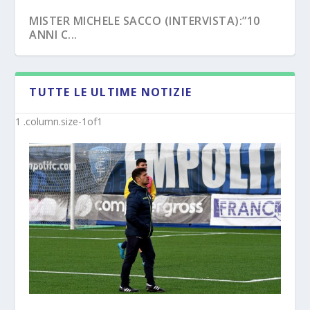
MISTER MICHELE SACCO (INTERVISTA):”10
ANNI C...
TUTTE LE ULTIME NOTIZIE
LATINA (UFFICIALE) – I MISTER DALLA
CROTONE – PRIMAVERA/UNDER 17, NOVITÀ
PRIMAVER...
SUI NUO...