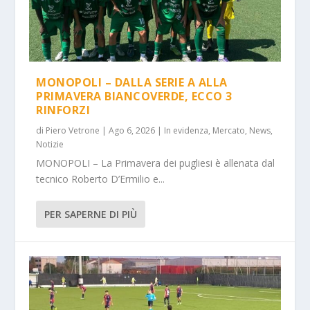
MONOPOLI – DALLA SERIE A ALLA
PRIMAVERA BIANCOVERDE, ECCO 3
RINFORZI
di
Piero Vetrone
|
Ago 6, 2026
|
In evidenza
,
Mercato
,
News
,
Notizie
MONOPOLI – La Primavera dei pugliesi è allenata dal
tecnico Roberto D’Ermilio e...
PER SAPERNE DI PIÙ