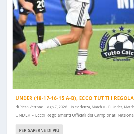
UNDER (18-17-16-15 A-B), ECCO TUTTI I REGOL
di
Piero Vetrone
|
Ago 7, 2026
|
In evidenza
,
Match A - B Under
,
Match
UNDER – Eccoi Regolamenti Ufficiali dei Campionati Nazionali 
PER SAPERNE DI PIÙ