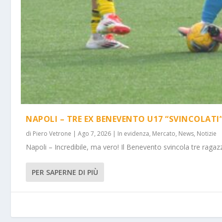
NAPOLI – TRE EX BENEVENTO U17 “SVINCOLATI
di
Piero Vetrone
|
Ago 7, 2026
|
In evidenza
,
Mercato
,
News
,
Notizie
Napoli – Incredibile, ma vero! Il Benevento svincola tre ragazz
PER SAPERNE DI PIÙ