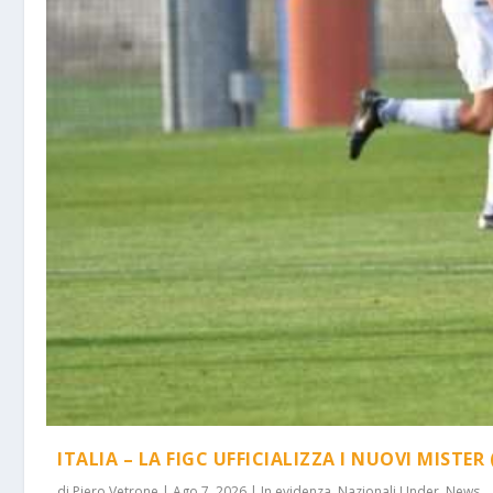
ITALIA – LA FIGC UFFICIALIZZA I NUOVI MISTER 
di
Piero Vetrone
|
Ago 7, 2026
|
In evidenza
,
Nazionali Under
,
News