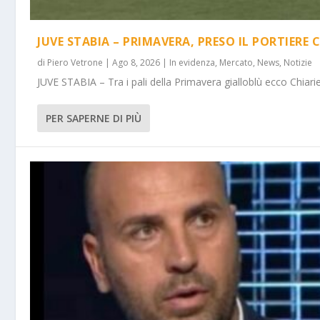
JUVE STABIA – PRIMAVERA, PRESO IL PORTIERE 
di
Piero Vetrone
|
Ago 8, 2026
|
In evidenza
,
Mercato
,
News
,
Notizie
JUVE STABIA – Tra i pali della Primavera gialloblù ecco Chiarie
PER SAPERNE DI PIÙ