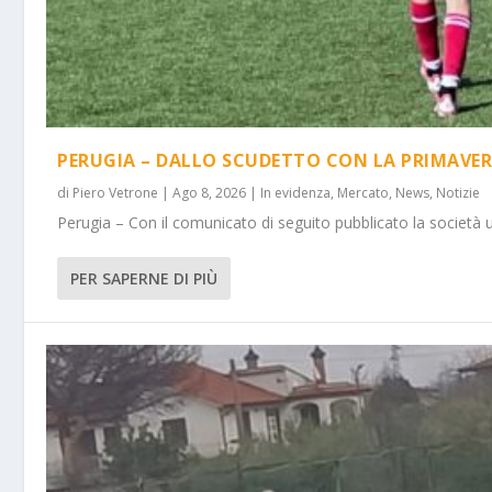
PERUGIA – DALLO SCUDETTO CON LA PRIMAVER
di
Piero Vetrone
|
Ago 8, 2026
|
In evidenza
,
Mercato
,
News
,
Notizie
Perugia – Con il comunicato di seguito pubblicato la società 
PER SAPERNE DI PIÙ