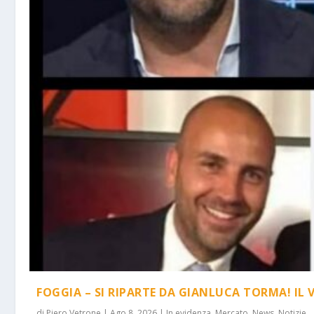
FOGGIA – SI RIPARTE DA GIANLUCA TORMA! IL 
di
Piero Vetrone
|
Ago 8, 2026
|
In evidenza
,
Mercato
,
News
,
Notizie