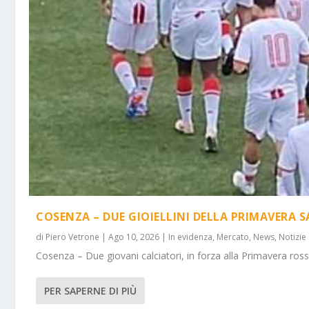
COSENZA – DUE GIOIELLINI DELLA PRIMAVERA
di
Piero Vetrone
|
Ago 10, 2026
|
In evidenza
,
Mercato
,
News
,
Notizie
Cosenza – Due giovani calciatori, in forza alla Primavera rosso
PER SAPERNE DI PIÙ