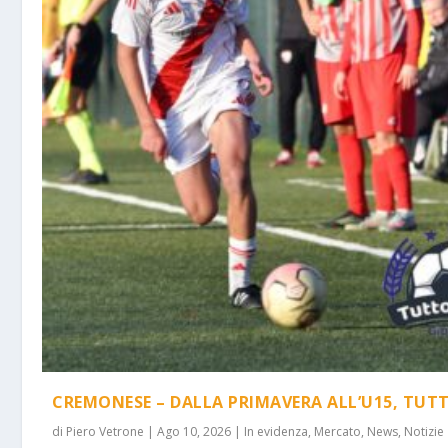
CREMONESE – DALLA PRIMAVERA ALL’U15, TUTTI 
di
Piero Vetrone
|
Ago 10, 2026
|
In evidenza
,
Mercato
,
News
,
Notizie