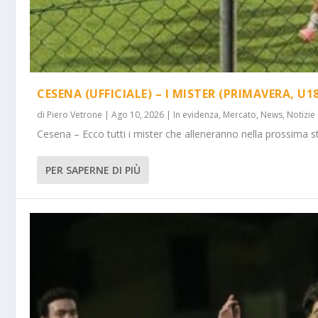
CESENA (UFFICIALE) – I MISTER (PRIMAVERA, U18
di
Piero Vetrone
|
Ago 10, 2026
|
In evidenza
,
Mercato
,
News
,
Notizie
Cesena – Ecco tutti i mister che alleneranno nella prossima st
PER SAPERNE DI PIÙ