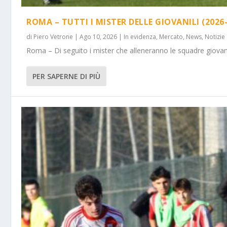
ROMA – TUTTI I MISTER DELLE GIOVANILI (2026-
di
Piero Vetrone
|
Ago 10, 2026
|
In evidenza
,
Mercato
,
News
,
Notizie
Roma – Di seguito i mister che alleneranno le squadre giovanili 
PER SAPERNE DI PIÙ