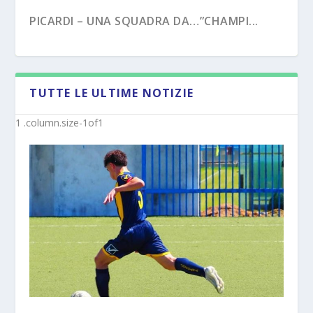
PICARDI – UNA SQUADRA DA…”CHAMPI...
TUTTE LE ULTIME NOTIZIE
PECORARO – DAL “TERZO TEMPO” AL ...
MISTER MICHELE SACCO (INTERVISTA):”10
ANNI C...