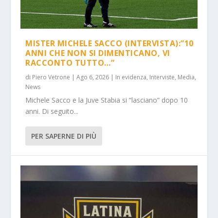
MISTER MICHELE SACCO (INTERVISTA):”10
ANNI CHE NON SI DIMENTICANO, VI
RACCONTO TUTTO…”
di
Piero Vetrone
|
Ago 6, 2026
|
In evidenza
,
Interviste
,
Media
,
News
Michele Sacco e la Juve Stabia si “lasciano” dopo 10
anni. Di seguito...
PER SAPERNE DI PIÙ