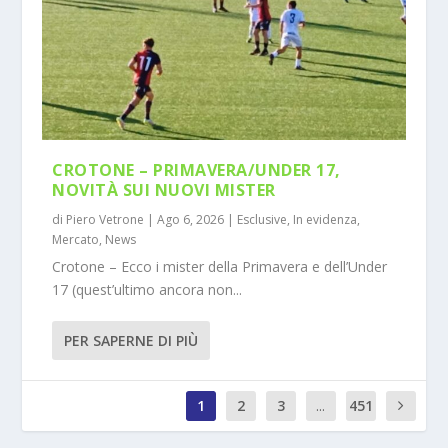
CROTONE – PRIMAVERA/UNDER 17,
NOVITÀ SUI NUOVI MISTER
di
Piero Vetrone
|
Ago 6, 2026
|
Esclusive
,
In evidenza
,
Mercato
,
News
Crotone – Ecco i mister della Primavera e dell’Under
17 (quest’ultimo ancora non...
PER SAPERNE DI PIÙ
1
2
3
...
451
0