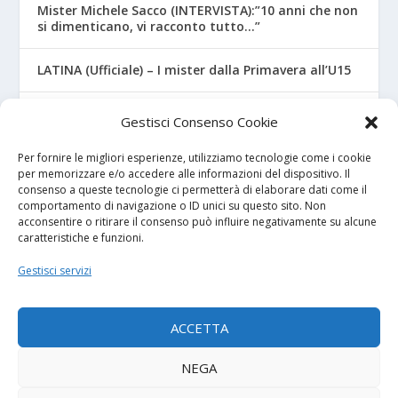
Mister Michele Sacco (INTERVISTA):”10 anni che non
si dimenticano, vi racconto tutto…”
LATINA (Ufficiale) – I mister dalla Primavera all’U15
CROTONE – Primavera/Under 17, novità sui nuovi
Gestisci Consenso Cookie
mister
Per fornire le migliori esperienze, utilizziamo tecnologie come i cookie
per memorizzare e/o accedere alle informazioni del dispositivo. Il
consenso a queste tecnologie ci permetterà di elaborare dati come il
I NOSTRI SPONSOR
comportamento di navigazione o ID unici su questo sito. Non
acconsentire o ritirare il consenso può influire negativamente su alcune
caratteristiche e funzioni.
Calcio Panchina
Gestisci servizi
Diretta.it
ACCETTA
NEGA
© 2026
| Powered by
Tutto Calcio Giovanile
DeBrand