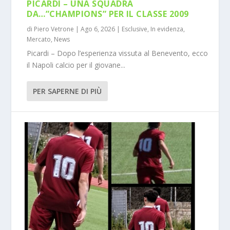
PICARDI – UNA SQUADRA
DA…”CHAMPIONS” PER IL CLASSE 2009
di
Piero Vetrone
|
Ago 6, 2026
|
Esclusive
,
In evidenza
,
Mercato
,
News
Picardi – Dopo l’esperienza vissuta al Benevento, ecco
il Napoli calcio per il giovane...
PER SAPERNE DI PIÙ