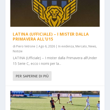
LATINA (UFFICIALE) – I MISTER DALLA
PRIMAVERA ALL’U15
di
Piero Vetrone
|
Ago 6, 2026
|
In evidenza
,
Mercato
,
News
,
Notizie
LATINA (Ufficiale) – I mister dalla Primavera all’Under
15 Serie C, ecco i nomi per la...
PER SAPERNE DI PIÙ