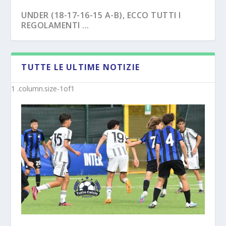
UNDER (18-17-16-15 A-B), ECCO TUTTI I
REGOLAMENTI ...
TUTTE LE ULTIME NOTIZIE
NAPOLI – TRE EX BENEVENTO U17
SAVOIA – COLPO CAPASSO PER L’UNDER 15
“SVINCOL...