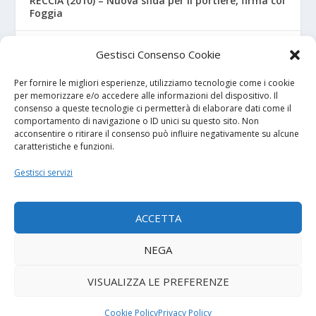
RECCIA (2010) – Nuova sfida per il portiere, firma col
Foggia
RIZZO – Dalla “Fratelli Bandiera” al Crotone: la
Gestisci Consenso Cookie
favola di Christian
Per fornire le migliori esperienze, utilizziamo tecnologie come i cookie
per memorizzare e/o accedere alle informazioni del dispositivo. Il
consenso a queste tecnologie ci permetterà di elaborare dati come il
I NOSTRI SPONSOR
comportamento di navigazione o ID unici su questo sito. Non
acconsentire o ritirare il consenso può influire negativamente su alcune
caratteristiche e funzioni.
Calcio Panchina
Gestisci servizi
Diretta.it
ACCETTA
NEGA
© 2026
| Powered by
Tutto Calcio Giovanile
DeBrand
VISUALIZZA LE PREFERENZE
Contatti
Privacy Policy
Cookie Policy (UE)
Termini e condizioni
Cookie Policy
Privacy Policy