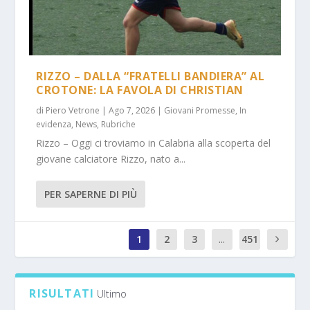
RIZZO – DALLA “FRATELLI BANDIERA” AL
CROTONE: LA FAVOLA DI CHRISTIAN
di
Piero Vetrone
|
Ago 7, 2026
|
Giovani Promesse
,
In
evidenza
,
News
,
Rubriche
Rizzo – Oggi ci troviamo in Calabria alla scoperta del
giovane calciatore Rizzo, nato a...
PER SAPERNE DI PIÙ
1
2
3
...
451
1
RISULTATI
Ultimo