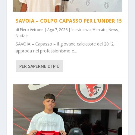
SAVOIA – COLPO CAPASSO PER L’UNDER 15
di
Piero Vetrone
|
Ago 7, 2026
|
In evidenza
,
Mercato
,
News
,
Notizie
SAVOIA – Capasso – Il giovane calciatore del 2012
approda nel professionismo e...
PER SAPERNE DI PIÙ