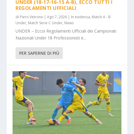
UNDER (18-17-16-15 A-B), ECCO TUTTI I
REGOLAMENTI UFFICIALI
di
Piero Vetrone
|
Ago 7, 2026
|
In evidenza
,
Match A - B
Under
,
Match Serie C Under
,
News
UNDER – Eccoi Regolamenti Ufficiali dei Campionati
Nazionali Under 18 Professionisti e...
PER SAPERNE DI PIÙ