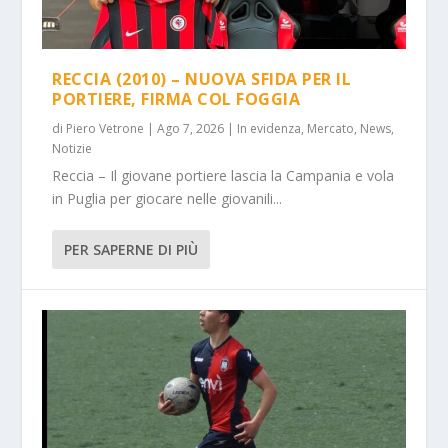
RECCIA (2010) – NUOVA SFIDA PER IL
PORTIERE, FIRMA COL FOGGIA
di
Piero Vetrone
|
Ago 7, 2026
|
In evidenza
,
Mercato
,
News
,
Notizie
Reccia – Il giovane portiere lascia la Campania e vola
in Puglia per giocare nelle giovanili...
PER SAPERNE DI PIÙ