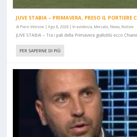
JUVE STABIA – PRIMAVERA, PRESO IL PORTIERE 
di
Piero Vetrone
|
Ago 8, 2026
|
In evidenza
,
Mercato
,
News
,
Notizie
JUVE STABIA – Tra i pali della Primavera gialloblù ecco Chiarie
PER SAPERNE DI PIÙ