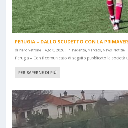
PERUGIA – DALLO SCUDETTO CON LA PRIMAVER
di
Piero Vetrone
|
Ago 8, 2026
|
In evidenza
,
Mercato
,
News
,
Notizie
Perugia – Con il comunicato di seguito pubblicato la società 
PER SAPERNE DI PIÙ