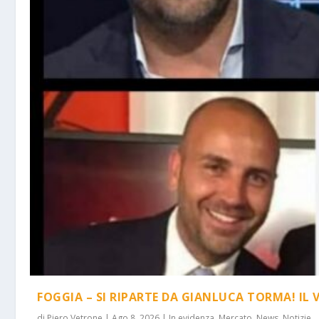
FOGGIA – SI RIPARTE DA GIANLUCA TORMA! IL 
di
Piero Vetrone
|
Ago 8, 2026
|
In evidenza
,
Mercato
,
News
,
Notizie