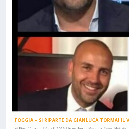
FOGGIA – SI RIPARTE DA GIANLUCA TORMA! IL 
di
Piero Vetrone
|
Ago 8, 2026
|
In evidenza
,
Mercato
,
News
,
Notizie