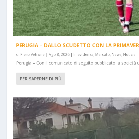
PERUGIA – DALLO SCUDETTO CON LA PRIMAVER
di
Piero Vetrone
|
Ago 8, 2026
|
In evidenza
,
Mercato
,
News
,
Notizie
Perugia – Con il comunicato di seguito pubblicato la società 
PER SAPERNE DI PIÙ