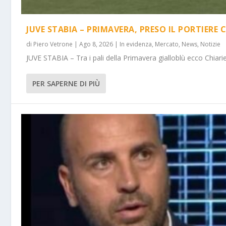
JUVE STABIA – PRIMAVERA, PRESO IL PORTIERE 
di
Piero Vetrone
|
Ago 8, 2026
|
In evidenza
,
Mercato
,
News
,
Notizie
JUVE STABIA – Tra i pali della Primavera gialloblù ecco Chiarie
PER SAPERNE DI PIÙ