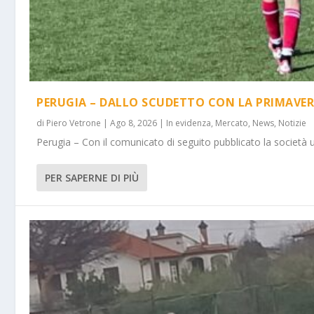
PERUGIA – DALLO SCUDETTO CON LA PRIMAVER
di
Piero Vetrone
|
Ago 8, 2026
|
In evidenza
,
Mercato
,
News
,
Notizie
Perugia – Con il comunicato di seguito pubblicato la società 
PER SAPERNE DI PIÙ