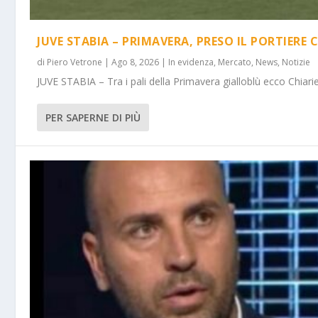
JUVE STABIA – PRIMAVERA, PRESO IL PORTIERE 
di
Piero Vetrone
|
Ago 8, 2026
|
In evidenza
,
Mercato
,
News
,
Notizie
JUVE STABIA – Tra i pali della Primavera gialloblù ecco Chiarie
PER SAPERNE DI PIÙ