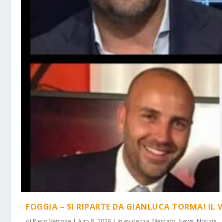
FOGGIA – SI RIPARTE DA GIANLUCA TORMA! IL 
di
Piero Vetrone
|
Ago 8, 2026
|
In evidenza
,
Mercato
,
News
,
Notizie